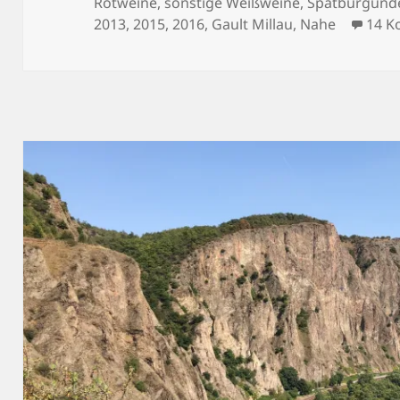
am
Rotweine
,
sonstige Weißweine
,
Spätburgund
2013
,
2015
,
2016
,
Gault Millau
,
Nahe
14 K