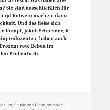
urch Tesch. Was haben alle
n? Sie sind ausschließlich für
haupt Rotwein machen, dann
chkeit. Und das ließe sich
ger-Rumpf, Jakob Schneider, K.
weinproduzenten, haben auch
Prozent rote Reben im
 den Probentisch.
 Roten und Exoten
iesling
,
Sauvignon Blanc
,
sonstige