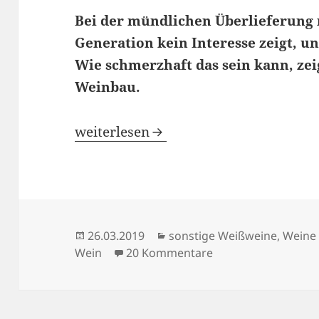
Bei der mündlichen Überlieferung 
Generation kein Interesse zeigt, u
Wie schmerzhaft das sein kann, zei
Weinbau.
Uropas Versäumnis
weiterlesen
Veröffentlicht
Kategorien
26.03.2019
sonstige Weißweine
,
Weine
am
zu Uropas Versäum
Wein
20 Kommentare