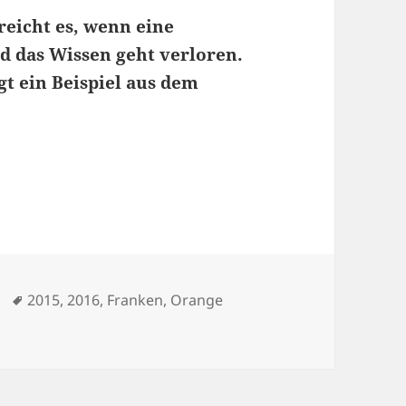
reicht es, wenn eine
nd das Wissen geht verloren.
gt ein Beispiel aus dem
Schlagwörter
2015
,
2016
,
Franken
,
Orange
nis