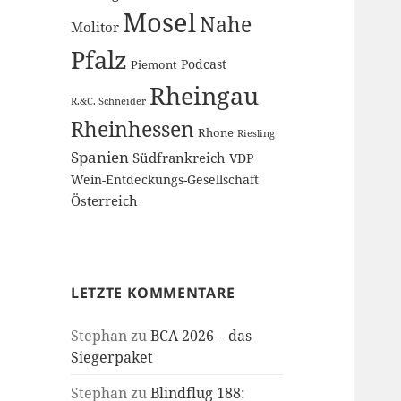
Mosel
Nahe
Molitor
Pfalz
Podcast
Piemont
Rheingau
R.&C. Schneider
Rheinhessen
Rhone
Riesling
Spanien
Südfrankreich
VDP
Wein-Entdeckungs-Gesellschaft
Österreich
LETZTE KOMMENTARE
Stephan
zu
BCA 2026 – das
Siegerpaket
Stephan
zu
Blindflug 188: