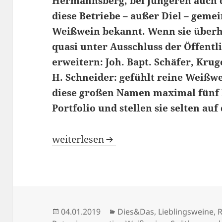
Hermannsberg, bei Jüngeren auch d
diese Betriebe – außer Diel – gemei
Weißwein bekannt. Wenn sie über
quasi unter Ausschluss der Öffentli
erweitern: Joh. Bapt. Schäfer, Kru
H. Schneider: gefühlt reine Weiß
diese großen Namen maximal fünf 
Portfolio und stellen sie selten auf
Die Wahrheit über die Nahe (2) – die
weiterlesen
Veröffentlicht
Kategorien
04.01.2019
Dies&Das
,
Lieblingsweine
,
R