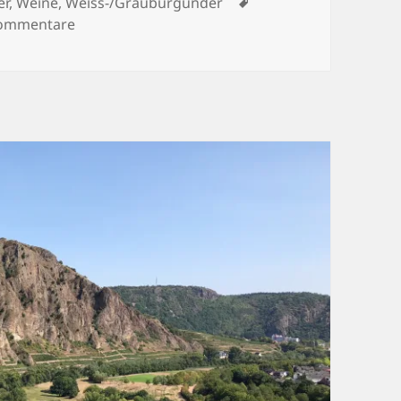
Schlagwörter
er
,
Weine
,
Weiss-/Grauburgunder
zu Die Wahrheit über die Nahe (2) – die Roten u
ommentare