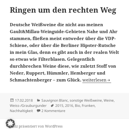
Ringen um den rechten Weg
Deutsche Weißweine die nicht aus meinen
Gault&Millau-Weinguide-Gebieten Nahe und Ahr
stammen, fließen meist entweder über die VDP-
Schiene, oder über die Berliner Hipster-Rutsche
in mein Glas, denn es gibt auch in der realen Welt
so etwas wie Filterblasen. Gelegentlich
durchbrechen Weine diese, wie zuletzt Stoff von
Neder, Ruppert, Hümmler, Hemberger und
Ringen um den recht
Schmachtenberger – zum Glück.
weiterlesen
Veröffentlicht
Kategorien
17.02.2018
Sauvignon Blanc
,
sonstige Weißweine
,
Weine
,
am
Schlagwörter
Weiss-/Grauburgunder
2015
,
2016
,
Bio
,
Franken
,
zu Ringen um den rechten Weg
Nachhaltigkeit
2 Kommentare
Stolz präsentiert von WordPress