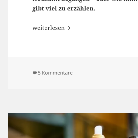
gibt viel zu erzählen.
Blindflug 172: Auf dem Kirchentag
weiterlesen
zu Blindflug 172: Auf dem K
5 Kommentare