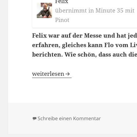
Felix
übernimmt in Minute 35 mit
Pinot
Felix war auf der Messe und hat je
erfahren, gleiches kann Flo vom Li
berichten. Wie schön, dass auch di
Blindflug 181: ProWein 2026
weiterlesen
zu Blindflug 18
Schreibe einen Kommentar