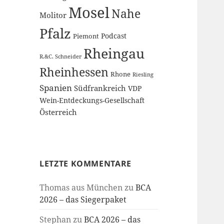
Mosel
Nahe
Molitor
Pfalz
Podcast
Piemont
Rheingau
R.&C. Schneider
Rheinhessen
Rhone
Riesling
Spanien
Südfrankreich
VDP
Wein-Entdeckungs-Gesellschaft
Österreich
LETZTE KOMMENTARE
Thomas aus München
zu
BCA
2026 – das Siegerpaket
Stephan
zu
BCA 2026 – das