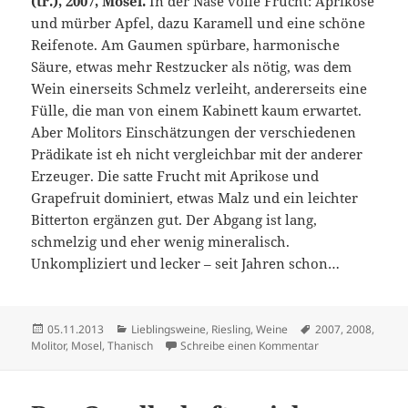
(tr.), 2007, Mosel.
In der Nase volle Frucht: Aprikose
und mürber Apfel, dazu Karamell und eine schöne
Reifenote. Am Gaumen spürbare, harmonische
Säure, etwas mehr Restzucker als nötig, was dem
Wein einerseits Schmelz verleiht, andererseits eine
Fülle, die man von einem Kabinett kaum erwartet.
Aber Molitors Einschätzungen der verschiedenen
Prädikate ist eh nicht vergleichbar mit der anderer
Erzeuger. Die satte Frucht mit Aprikose und
Grapefruit dominiert, etwas Malz und ein leichter
Bitterton ergänzen gut. Der Abgang ist lang,
schmelzig und eher wenig mineralisch.
Unkompliziert und lecker – seit Jahren schon…
Veröffentlicht
Kategorien
Schlagwörter
05.11.2013
Lieblingsweine
,
Riesling
,
Weine
2007
,
2008
,
am
zu Wachwechsel
Molitor
,
Mosel
,
Thanisch
Schreibe einen Kommentar