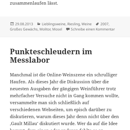
zusammenlaufen lässt.
Veröffentlicht
Kategorien
Schlagwörter
29.08.2013
Lieblingsweine
,
Riesling
,
Weine
2007
,
am
zu Das Ge
Großes Gewächs
,
Molitor
,
Mosel
Schreibe einen Kommentar
Punkteschleudern im
Messlabor
Manchmal ist die Online-Weinszene ein schrulliger
Haufen. Als dieses Jahr die Diskussion über die
neuesten Ausgaben der gängigen Weinführer trotz
mehrfacher Versuche nicht in Gang kommen wollte,
versammelte man sich schließlich auf
verschiedenen Webseiten, um episch darüber zu
diskutieren, warum dieses Jahr denn nicht über den
,Gault Millau‘ diskutiert wurde. Wer da auf die Idee