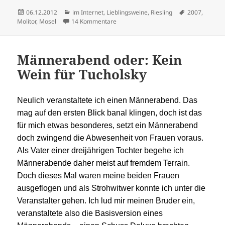
Veröffentlicht
Kategorien
Schlagwörter
06.12.2012
im Internet
,
Lieblingsweine
,
Riesling
2007
,
am
zu Punkteschleudern im Messlabor
Molitor
,
Mosel
14 Kommentare
Männerabend oder: Kein
Wein für Tucholsky
Neulich veranstaltete ich einen Männerabend. Das
mag auf den ersten Blick banal klingen, doch ist das
für mich etwas besonderes, setzt ein Männerabend
doch zwingend die Abwesenheit von Frauen voraus.
Als Vater einer dreijährigen Tochter begehe ich
Männerabende daher meist auf fremdem Terrain.
Doch dieses Mal waren meine beiden Frauen
ausgeflogen und als Strohwitwer konnte ich unter die
Veranstalter gehen. Ich lud mir meinen Bruder ein,
veranstaltete also die Basisversion eines