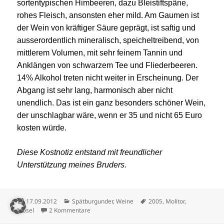
sortentypischen Himbeeren, dazu Bleistiftspäne,
rohes Fleisch, ansonsten eher mild. Am Gaumen ist
der Wein von kräftiger Säure geprägt, ist saftig und
ausserordentlich mineralisch, speicheltreibend, von
mittlerem Volumen, mit sehr feinem Tannin und
Anklängen von schwarzem Tee und Fliederbeeren.
14% Alkohol treten nicht weiter in Erscheinung. Der
Abgang ist sehr lang, harmonisch aber nicht
unendlich. Das ist ein ganz besonders schöner Wein,
der unschlagbar wäre, wenn er 35 und nicht 65 Euro
kosten würde.
Diese Kostnotiz entstand mit freundlicher
Unterstützung meines Bruders.
Veröffentlicht
Kategorien
Schlagwörter
17.09.2012
Spätburgunder
,
Weine
2005
,
Molitor
,
am
zu Männerabend oder: Kein Wein für Tucholsky
Mosel
2 Kommentare