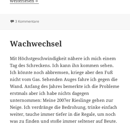
Blindflug 50: Eskalation beim Weinquiz
weiterlesen
zu Blindflug 50: Eskalation beim Weinquiz
3 Kommentare
Wachwechsel
Mit Höchstgeschwindigkeit nähere ich mich einem
Tag des Schreckens. Ich kann ihn kommen sehen.
Ich könnte noch abbremsen, kriege aber den Fuß
nicht vom Gas. Sehenden Auges fahre ich gegen die
Wand. Anfang des Jahres bemerkte ich die Probleme
erstmals aber ich habe nichts dagegen
unternommen: Meine 2007er Rieslinge gehen zur
Neige. Ich verdränge die Bedrohung, trinke einfach
weiter, tauche immer tiefer in die Regale, um noch
was zu finden und stoße immer seltener auf Beute.