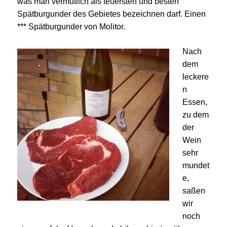
was man vermutlich als teuersten und besten
Spätburgunder des Gebietes bezeichnen darf. Einen
*** Spätburgunder von Molitor.
Nach
dem
leckere
n
Essen,
zu dem
der
Wein
sehr
mundet
e,
saßen
wir
noch