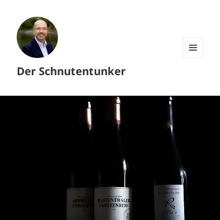
MENÜ
Der Schnutentunker
UND
WIDGETS