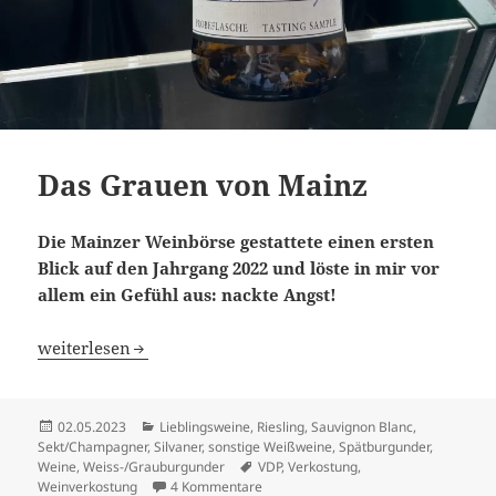
Das Grauen von Mainz
Die Mainzer Weinbörse gestattete einen ersten
Blick auf den Jahrgang 2022 und löste in mir vor
allem ein Gefühl aus: nackte Angst!
Das Grauen von Mainz
weiterlesen
Veröffentlicht
Kategorien
02.05.2023
Lieblingsweine
,
Riesling
,
Sauvignon Blanc
,
am
Sekt/Champagner
,
Silvaner
,
sonstige Weißweine
,
Spätburgunder
,
Schlagwörter
Weine
,
Weiss-/Grauburgunder
VDP
,
Verkostung
,
zu Das Grauen von Mainz
Weinverkostung
4 Kommentare