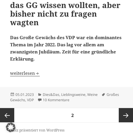
das GG wissen wollten, aber
bisher nicht zu fragen
wagten
Das Große Gewächs des VDP war ein dominantes
Thema im Jahr 2022. Das lag vor allem am
zwanzigsten Jubiläum. Zeit für eine gründliche
Erklärung.
Was Sie schon immer über das GG wissen wollten, aber b
weiterlesen
Veröffentlicht
Kategorien
Schlagwörter
05.01.2023
Dies&Das
,
Lieblingsweine
,
Weine
Großes
am
zu Was Sie schon immer über das GG w
Gewächs
,
VDP
10 Kommentare
Seitennummerierung
SEITE
2
der
Beiträge
Vorherige
Nächst
Stolz präsentiert von WordPress