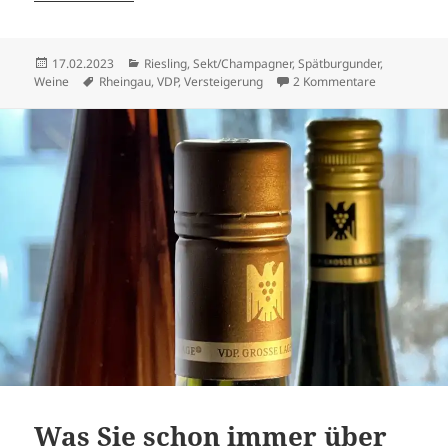
Veröffentlicht
Kategorien
17.02.2023
Riesling
,
Sekt/Champagner
,
Spätburgunder
,
am
Schlagwörter
zu Im Test: 
Weine
Rheingau
,
VDP
,
Versteigerung
2 Kommentare
Was Sie schon immer über