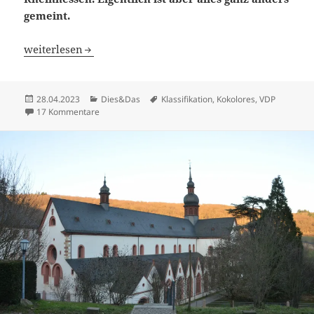
gemeint.
VDP.BÜCHSE.PANDORA (2)
weiterlesen
Veröffentlicht
Kategorien
Schlagwörter
28.04.2023
Dies&Das
Klassifikation
,
Kokolores
,
VDP
am
zu VDP.BÜCHSE.PANDORA (2)
17 Kommentare