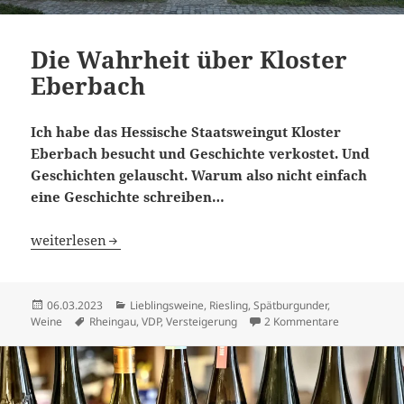
Die Wahrheit über Kloster
Eberbach
Ich habe das Hessische Staatsweingut Kloster
Eberbach besucht und Geschichte verkostet. Und
Geschichten gelauscht. Warum also nicht einfach
eine Geschichte schreiben…
Die Wahrheit über Kloster Eberbach
weiterlesen
Veröffentlicht
Kategorien
06.03.2023
Lieblingsweine
,
Riesling
,
Spätburgunder
,
am
Schlagwörter
zu Die Wahrh
Weine
Rheingau
,
VDP
,
Versteigerung
2 Kommentare