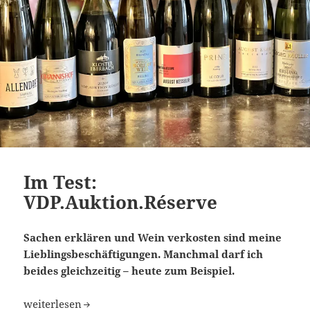
Im Test:
VDP.Auktion.Réserve
Sachen erklären und Wein verkosten sind meine
Lieblingsbeschäftigungen. Manchmal darf ich
beides gleichzeitig – heute zum Beispiel.
Im Test: VDP.Auktion.Réserve
weiterlesen