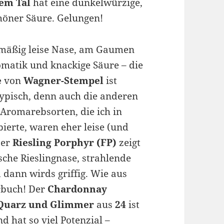
dem Tal
hat eine dunkelwürzige,
höner Säure. Gelungen!
smäßig leise Nase, am Gaumen
matik und knackige Säure – die
e
von
Wagner-Stempel
ist
ypisch, denn auch die anderen
Aromarebsorten, die ich in
ierte, waren eher leise (und
Der
Riesling Porphyr (FP)
zeigt
ische Rieslingnase, strahlende
 dann wirds griffig. Wie aus
rbuch! Der
Chardonnay
 Quarz und Glimmer
aus
24
ist
d hat so viel Potenzial –