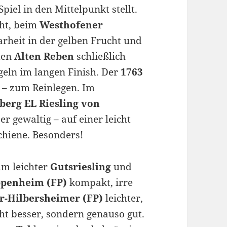
piel in den Mittelpunkt stellt.
cht, beim
Westhofener
rheit in der gelben Frucht und
den
Alten Reben
schließlich
eln im langen Finish. Der
1763
– zum Reinlegen. Im
berg EL Riesling von
r gewaltig – auf einer leicht
chiene. Besonders!
hm leichter
Gutsriesling
und
Appenheim (FP)
kompakt, irre
r-Hilbersheimer (FP)
leichter,
nicht besser, sondern genauso gut.