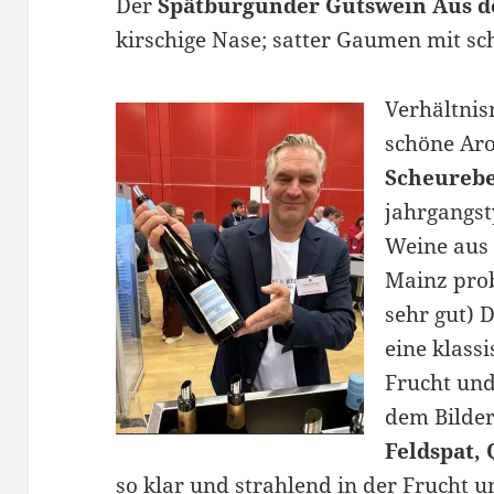
Der
Spätburgunder Gutswein Aus 
kirschige Nase; satter Gaumen mit sc
Verhältni
schöne Aro
Scheureb
jahrgangst
Weine aus 
Mainz prob
sehr gut) 
eine klass
Frucht und
dem Bilde
Feldspat,
so klar und strahlend in der Frucht un