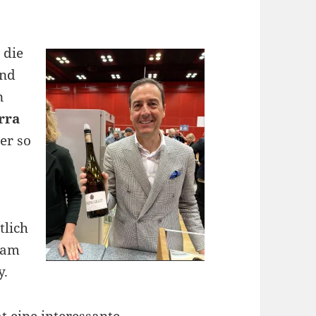
 die
und
n
rra
er so
tlich
 am
y.
t eine interessante