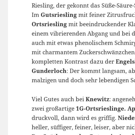
Riesling, der gekonnt das Süße-Säure-S
Im
Gutsriesling
mit feiner Zitrusfru
Ortsriesling
mit beeindruckender Kla
einem vibrierenden Abgang und bei 
auch mit etwas phenolischem Schmirg
mit charmantem Zuckerschwänzchen 
kompletten Kontrast dazu der
Engels
Gunderloch
: Der kommt langsam, abe
malzigen und doch sehr lebendigen S
Viel Gutes auch bei
Knewitz
: angene
zwei großartige
1G-Ortsrieslinge. 
druckvoll, dann wird es griffig.
Niede
heller, süffiger, feiner, leiser, aber 