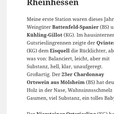
Rheinhessen
Meine erste Station waren dieses Jahr
Weingüter
Battenfeld-Spanier
(BS) 
Kühling-Gillot
(KG). Im hausinterne
Gutsrieslingrennen zeigte der
Qvinte
(KG) dem
Eisquell
die Rücklichter, ab
was von: Balanciert, leicht, aber mit
Substanz, hell, klar, unaufgeregt.
Großartig. Der
23er Chardonnay
Ortswein aus Mölsheim
(BS) hat deu
Holz in der Nase, Wahnsinnsschmelz
Gaumen, viel Substanz, ein tolles Bab
Der
Niersteiner Ortsriesling
(KG) ha