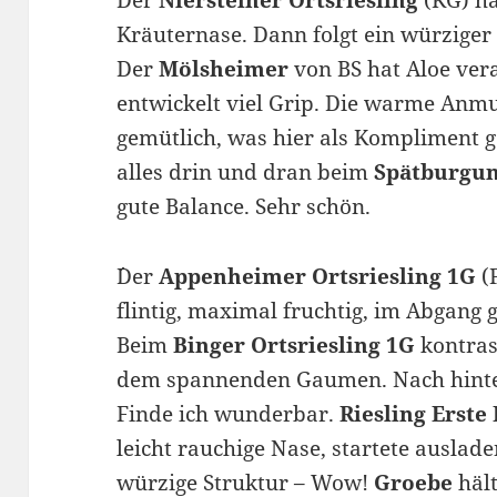
Kräuternase. Dann folgt ein würziger
Der
Mölsheimer
von BS hat Aloe vera
entwickelt viel Grip. Die warme Anm
gemütlich, was hier als Kompliment g
alles drin und dran beim
Spätburgun
gute Balance. Sehr schön.
´Der
Appenheimer Ortsriesling 1G
(
flintig, maximal fruchtig, im Abgang 
Beim
Binger Ortsriesling 1G
kontras
dem spannenden Gaumen. Nach hinten 
Finde ich wunderbar.
Riesling Erste
leicht rauchige Nase, startete ausla
würzige Struktur – Wow!
Groebe
hält