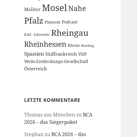
Mosel
Nahe
Molitor
Pfalz
Podcast
Piemont
Rheingau
R.&C. Schneider
Rheinhessen
Rhone
Riesling
Spanien
Südfrankreich
VDP
Wein-Entdeckungs-Gesellschaft
Österreich
LETZTE KOMMENTARE
Thomas aus München
zu
BCA
2026 – das Siegerpaket
Stephan
zu
BCA 2026 – das