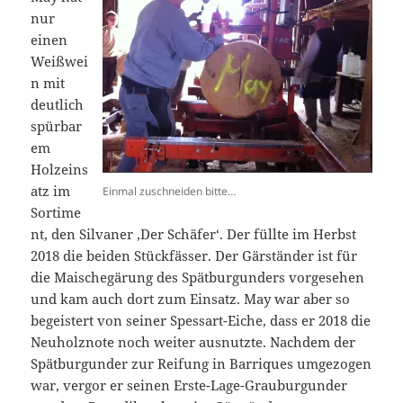
nur
einen
Weißwei
n mit
deutlich
spürbar
em
Holzeins
atz im
Einmal zuschneiden bitte…
Sortime
nt, den Silvaner ‚Der Schäfer‘. Der füllte im Herbst
2018 die beiden Stückfässer. Der Gärständer ist für
die Maischegärung des Spätburgunders vorgesehen
und kam auch dort zum Einsatz. May war aber so
begeistert von seiner Spessart-Eiche, dass er 2018 die
Neuholznote noch weiter ausnutzte. Nachdem der
Spätburgunder zur Reifung in Barriques umgezogen
war, vergor er seinen Erste-Lage-Grauburgunder