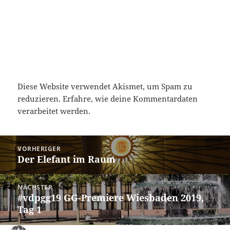
Diese Website verwendet Akismet, um Spam zu
reduzieren.
Erfahre, wie deine Kommentardaten
verarbeitet werden.
Beitragsnavigation
VORHERIGER
Der Elefant im Raum
Vorheriger
Beitrag:
NÄCHSTER
#vdpgg19 GG-Premiere Wiesbaden 2019,
Nächster
Tag 1
Beitrag: