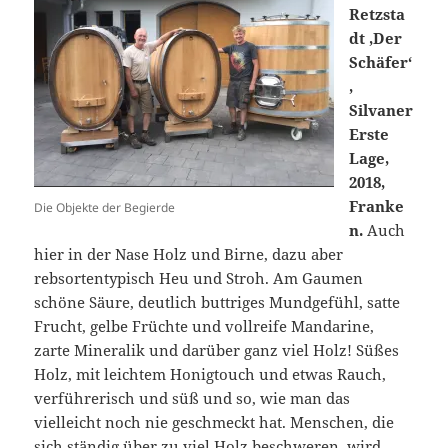
Retzsta
dt ‚Der
Schäfer‘
,
Silvaner
Erste
Lage,
2018,
Franke
Die Objekte der Begierde
n.
Auch
hier in der Nase Holz und Birne, dazu aber
rebsortentypisch Heu und Stroh. Am Gaumen
schöne Säure, deutlich buttriges Mundgefühl, satte
Frucht, gelbe Früchte und vollreife Mandarine,
zarte Mineralik und darüber ganz viel Holz! Süßes
Holz, mit leichtem Honigtouch und etwas Rauch,
verführerisch und süß und so, wie man das
vielleicht noch nie geschmeckt hat. Menschen, die
sich ständig über zu viel Holz beschweren, wird