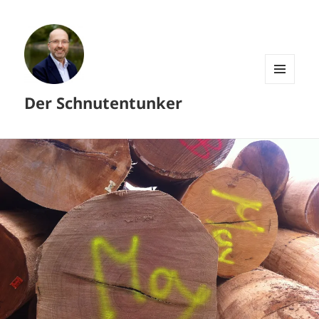
MENÜ
Der Schnutentunker
UND
WIDGETS