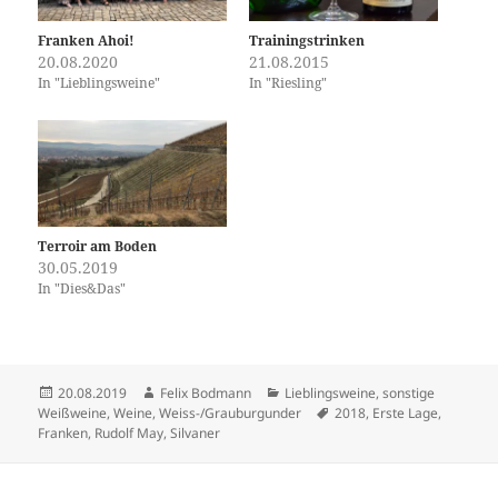
Franken Ahoi!
Trainingstrinken
20.08.2020
21.08.2015
In "Lieblingsweine"
In "Riesling"
Terroir am Boden
30.05.2019
In "Dies&Das"
Veröffentlicht
Autor
Kategorien
20.08.2019
Felix Bodmann
Lieblingsweine
,
sonstige
am
Schlagwörter
Weißweine
,
Weine
,
Weiss-/Grauburgunder
2018
,
Erste Lage
,
Franken
,
Rudolf May
,
Silvaner