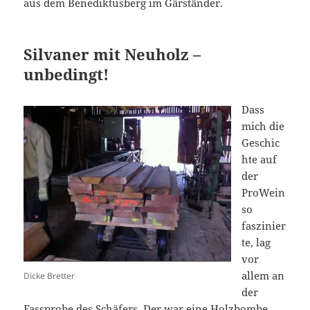
aus dem Benediktusberg im Gärständer.
Silvaner mit Neuholz –
unbedingt!
Dass
mich die
Geschic
hte auf
der
ProWein
so
faszinier
te, lag
vor
allem an
Dicke Bretter
der
Fassprobe des Schäfers. Der war eine Holzbombe,