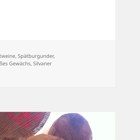
g
tweine
,
Spätburgunder
,
ßes Gewächs
,
Silvaner
ußer Riesling