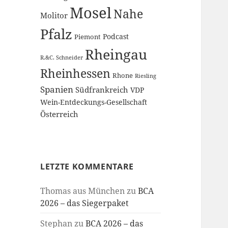
Mosel
Nahe
Molitor
Pfalz
Podcast
Piemont
Rheingau
R.&C. Schneider
Rheinhessen
Rhone
Riesling
Spanien
Südfrankreich
VDP
Wein-Entdeckungs-Gesellschaft
Österreich
LETZTE KOMMENTARE
Thomas aus München
zu
BCA
2026 – das Siegerpaket
Stephan
zu
BCA 2026 – das