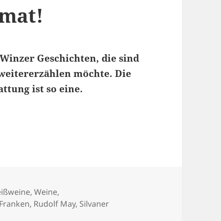
imat!
 Winzer Geschichten, die sind
h weitererzählen möchte. Die
ttung ist so eine.
eißweine
,
Weine
,
Franken
,
Rudolf May
,
Silvaner