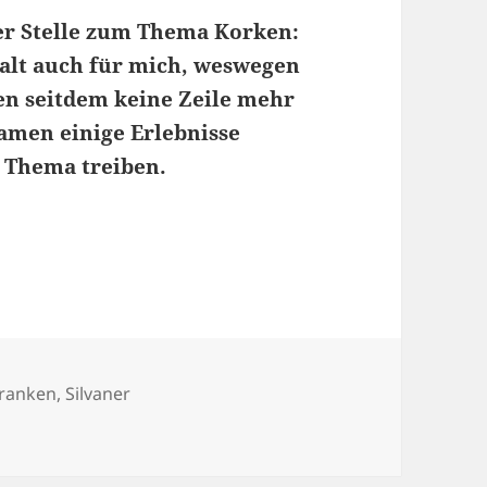
ser Stelle zum Thema Korken:
s galt auch für mich, weswegen
en seitdem keine Zeile mehr
amen einige Erlebnisse
 Thema treiben.
chlagwörter
ranken
,
Silvaner