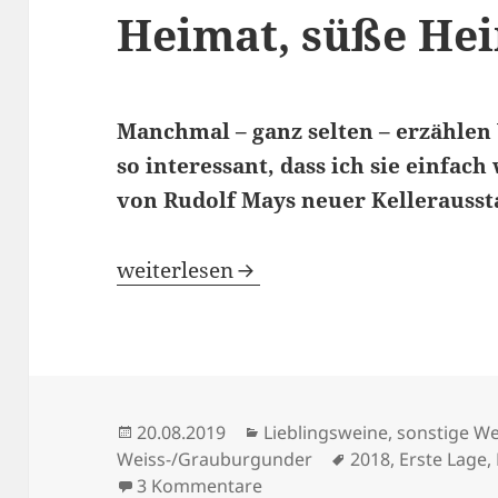
Heimat, süße He
Manchmal – ganz selten – erzählen
so interessant, dass ich sie einfac
von Rudolf Mays neuer Kelleraussta
Heimat, süße Heimat!
weiterlesen
Veröffentlicht
Kategorien
20.08.2019
Lieblingsweine
,
sonstige W
am
Schlagwörter
Weiss-/Grauburgunder
2018
,
Erste Lage
,
zu Heimat, süße Heimat!
3 Kommentare