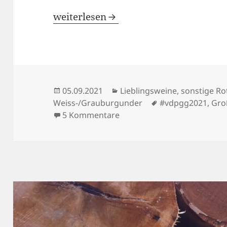
Wiesbaden 2021 – Alles außer Rieslin
weiterlesen
Veröffentlicht
Kategorien
05.09.2021
Lieblingsweine
,
sonstige Ro
am
Schlagwörter
Weiss-/Grauburgunder
#vdpgg2021
,
Gro
zu Wiesbaden 2021 – Alles a
5 Kommentare