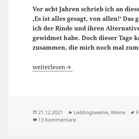
Vor acht Jahren schrieb ich an die
‚Es ist alles gesagt, von allen!‘ Da
ich der Rinde und ihren Alternativ
gewidmet habe. Doch dieser Tage k
zusammen, die mich noch mal zum
Die Rache der Rinde
weiterlesen
Veröffentlicht
Kategorien
S
21.12.2021
Lieblingsweine
,
Weine
F
am
zu Die Rache der Rinde
13 Kommentare