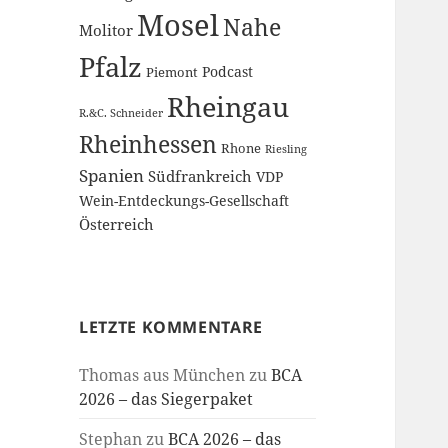
Mosel
Nahe
Molitor
Pfalz
Podcast
Piemont
Rheingau
R.&C. Schneider
Rheinhessen
Rhone
Riesling
Spanien
Südfrankreich
VDP
Wein-Entdeckungs-Gesellschaft
Österreich
LETZTE KOMMENTARE
Thomas aus München
zu
BCA
2026 – das Siegerpaket
Stephan
zu
BCA 2026 – das