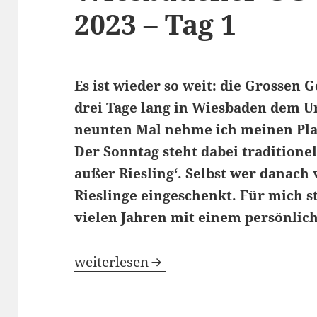
2023 – Tag 1
Es ist wieder so weit: die Grossen 
drei Tage lang in Wiesbaden dem U
neunten Mal nehme ich meinen Plat
Der Sonntag steht dabei traditione
außer Riesling‘. Selbst wer danach
Rieslinge eingeschenkt. Für mich st
vielen Jahren mit einem persönlich
Wiesbadener GG-Vorpremiere 2023 – 
weiterlesen