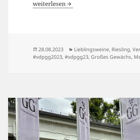
Wiesbadener GG-Vorpremiere 2023 – 
weiterlesen
Veröffentlicht
Kategorien
28.08.2023
Lieblingsweine
,
Riesling
,
Ve
am
#vdpgg2023
,
#vdpgg23
,
Großes Gewächs
,
Mo