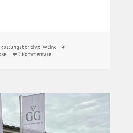
Tag 2
Schlagwörter
rkostungsberichte
,
Weine
zu Wiesbadener GG-Vorpremiere 202
sel
3 Kommentare