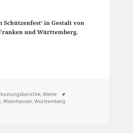
m Schützenfest‘ in Gestalt von
, Franken und Württemberg.
Tag 3
Schlagwörter
rkostungsberichte
,
Weine
z
,
Rheinhessen
,
Württemberg
miere 2023 – Tag 3