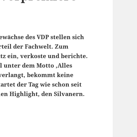
Gewächse des VDP stellen sich
rteil der Fachwelt. Zum
z ein, verkoste und berichte.
ll unter dem Motto ‚Alles
 verlangt, bekommt keine
artet der Tag wie schon seit
en Highlight, den Silvanern.
Tag 1