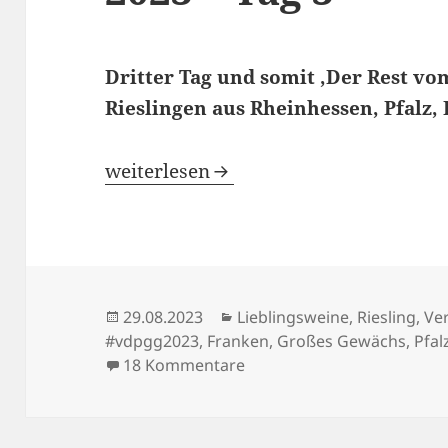
Dritter Tag und somit ‚Der Rest vo
Rieslingen aus Rheinhessen, Pfalz
Wiesbadener GG-Vorpremiere 2023 – 
weiterlesen
Veröffentlicht
Kategorien
29.08.2023
Lieblingsweine
,
Riesling
,
Ve
am
#vdpgg2023
,
Franken
,
Großes Gewächs
,
Pfal
zu Wiesbadener GG-Vorpre
18 Kommentare