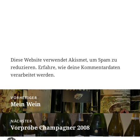
Diese Website verwendet Akismet, um Spam zu
reduzieren.
Erfahre, wie deine Kommentardaten
verarbeitet werden.
Beitragsnavigation
VORHERIGER
Mein Wein
Vorheriger
Beitrag:
NÄCHSTER
Vorprobe Champagner 2008
Nächster
Beitrag: