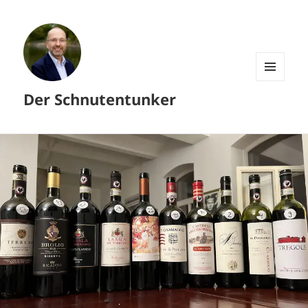
MENÜ
Der Schnutentunker
UND
WIDGETS