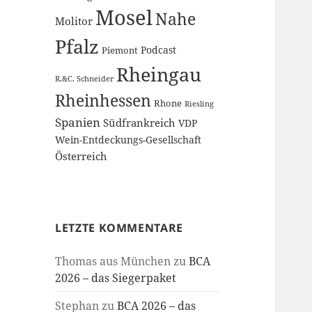
Mosel
Nahe
Molitor
Pfalz
Podcast
Piemont
Rheingau
R.&C. Schneider
Rheinhessen
Rhone
Riesling
Spanien
Südfrankreich
VDP
Wein-Entdeckungs-Gesellschaft
Österreich
LETZTE KOMMENTARE
Thomas aus München
zu
BCA
2026 – das Siegerpaket
Stephan
zu
BCA 2026 – das