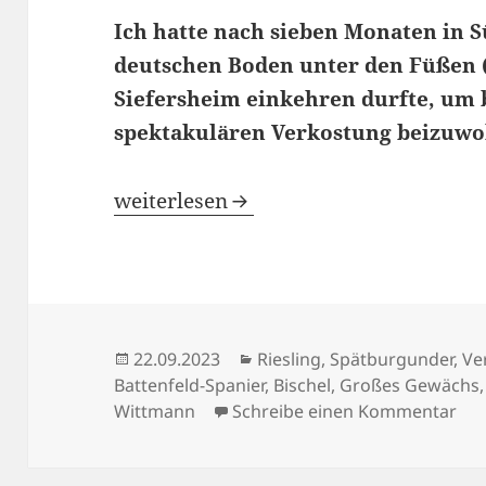
Ich hatte nach sieben Monaten in
deutschen Boden unter den Füßen (b
Siefersheim einkehren durfte, um 
spektakulären Verkostung beizuw
20 Jahre Herkreetz GG
weiterlesen
Veröffentlicht
Kategorien
22.09.2023
Riesling
,
Spätburgunder
,
Ve
am
Battenfeld-Spanier
,
Bischel
,
Großes Gewächs
zu 
Wittmann
Schreibe einen Kommentar