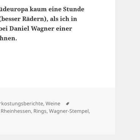
 Südeuropa kaum eine Stunde
esser Rädern), als ich in
bei Daniel Wagner einer
ohnen.
Schlagwörter
rkostungsberichte
,
Weine
,
Rheinhessen
,
Rings
,
Wagner-Stempel
,
20 Jahre Herkreetz GG