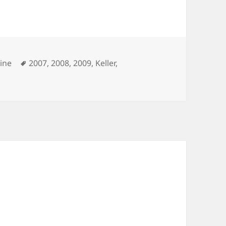
Schlagwörter
ine
2007
,
2008
,
2009
,
Keller
,
zu Schmähkritik