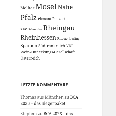
Mosel
Nahe
Molitor
Pfalz
Podcast
Piemont
Rheingau
R.&C. Schneider
Rheinhessen
Rhone
Riesling
Spanien
Südfrankreich
VDP
Wein-Entdeckungs-Gesellschaft
Österreich
LETZTE KOMMENTARE
Thomas aus München
zu
BCA
2026 – das Siegerpaket
Stephan
zu
BCA 2026 – das