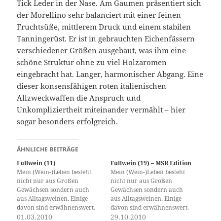
Tick Leder in der Nase. Am Gaumen präsentiert sich
der Morellino sehr balanciert mit einer feinen
Fruchtsüße, mittlerem Druck und einem stabilen
Tanningerüst. Er ist in gebrauchten Eichenfässern
verschiedener Größen ausgebaut, was ihm eine
schöne Struktur ohne zu viel Holzaromen
eingebracht hat. Langer, harmonischer Abgang. Eine
dieser konsensfähigen roten italienischen
Allzweckwaffen die Anspruch und
Unkompliziertheit miteinander vermählt – hier
sogar besonders erfolgreich.
ÄHNLICHE BEITRÄGE
Füllwein (11)
Füllwein (19) – MSR Edition
Mein (Wein-)Leben besteht
Mein (Wein-)Leben besteht
nicht nur aus Großen
nicht nur aus Großen
Gewächsen sondern auch
Gewächsen sondern auch
aus Alltagsweinen. Einige
aus Alltagsweinen. Einige
davon sind erwähnenswert,
davon sind erwähnenswert,
über andere decke ich den
01.03.2010
über andere decke ich den
29.10.2010