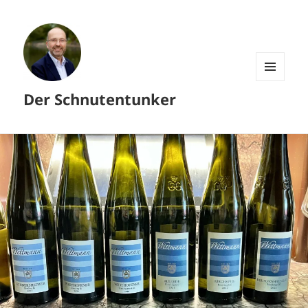
MENÜ
Der Schnutentunker
UND
WIDGETS