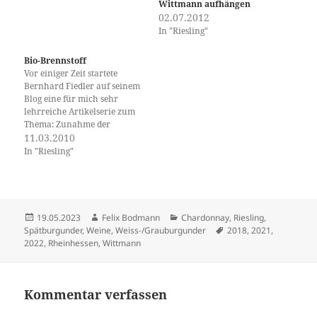
Wittmann aufhängen
02.07.2012
In "Riesling"
Bio-Brennstoff
Vor einiger Zeit startete
Bernhard Fiedler auf seinem
Blog eine für mich sehr
lehrreiche Artikelserie zum
Thema: Zunahme der
Alkoholgradation in Wein
11.03.2010
und deren mögliche
In "Riesling"
Ursachen. In einem Satz
zusammengefasst, las sich das
für mich so: Der
Mehralkohol aufgrund
wärmerer Witterung ist ein
Veröffentlicht
Autor
Kategorien
19.05.2023
Felix Bodmann
Chardonnay
,
Riesling
,
zu vernachlässigendes
am
Schlagwörter
Spätburgunder
,
Weine
,
Weiss-/Grauburgunder
2018
,
2021
,
Phänomen und der weitaus
2022
,
Rheinhessen
,
Wittmann
größere…
Kommentar verfassen