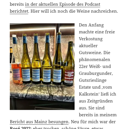
bereits
in der aktuellen Episode des Podcast
berichtet
. Hier will ich noch die Weine nachreichen.
Den Anfang
machte eine freie
Verkostung
aktueller
Gutsweine. Die
phänomenalen
22er Weiß- und
Grauburgunder,
Gutsrieslinge
Estate und ‚vom
Kalkstein‘ ließ ich
aus Zeitgründen
aus. Sie sind
bereits in meinem
Bericht aus Mainz besungen
. Neu für mich war der
Rosé 2022
: eher trocken, schöne Säure, etwas