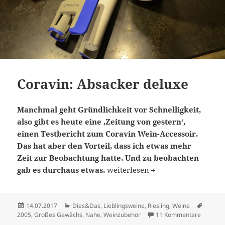
Coravin: Absacker deluxe
Manchmal geht Gründlichkeit vor Schnelligkeit,
also gibt es heute eine ‚Zeitung von gestern‘,
einen Testbericht zum Coravin Wein-Accessoir.
Das hat aber den Vorteil, dass ich etwas mehr
Zeit zur Beobachtung hatte. Und zu beobachten
Coravin: Absacker deluxe
gab es durchaus etwas.
weiterlesen
Veröffentlicht
Kategorien
Schlag
14.07.2017
Dies&Das
,
Lieblingsweine
,
Riesling
,
Weine
am
zu Corav
2005
,
Großes Gewächs
,
Nahe
,
Weinzubehör
11 Kommentare