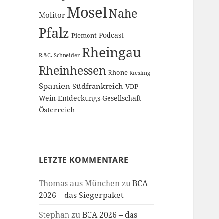
Mosel
Nahe
Molitor
Pfalz
Podcast
Piemont
Rheingau
R.&C. Schneider
Rheinhessen
Rhone
Riesling
Spanien
Südfrankreich
VDP
Wein-Entdeckungs-Gesellschaft
Österreich
LETZTE KOMMENTARE
Thomas aus München
zu
BCA
2026 – das Siegerpaket
Stephan
zu
BCA 2026 – das