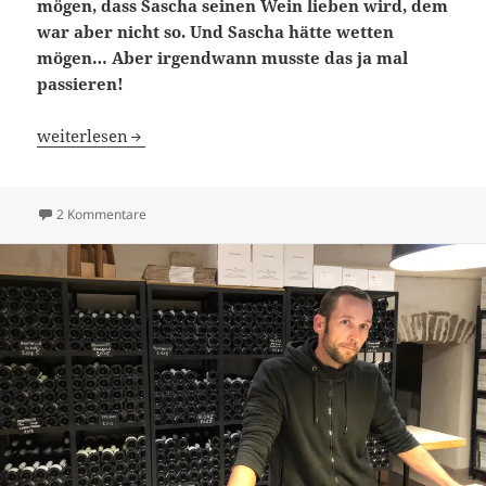
mögen, dass Sascha seinen Wein lieben wird, dem
war aber nicht so. Und Sascha hätte wetten
mögen… Aber irgendwann musste das ja mal
passieren!
Blindflug 28: Sie singen nicht!
weiterlesen
zu Blindflug 28: Sie singen nicht!
2 Kommentare