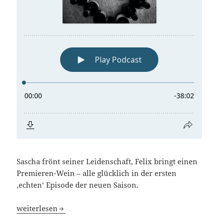
Sascha frönt seiner Leidenschaft, Felix bringt einen
Premieren-Wein – alle glücklich in der ersten
‚echten‘ Episode der neuen Saison.
Blindflug 55: Großer Greis, brillantes Baby
weiterlesen