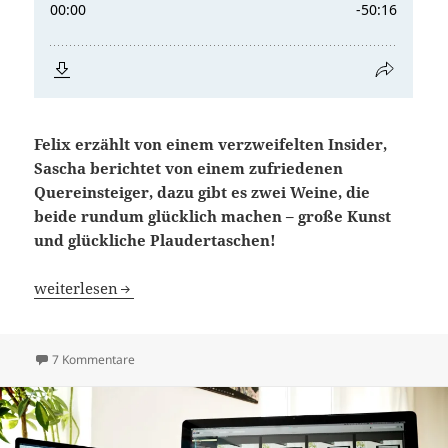
Felix erzählt von einem verzweifelten Insider,
Sascha berichtet von einem zufriedenen
Quereinsteiger, dazu gibt es zwei Weine, die
beide rundum glücklich machen – große Kunst
und glückliche Plaudertaschen!
Blindflug 48: Weinkunst aus dem Hochregal
weiterlesen
zu Blindflug 48: Weinkunst aus dem Hochregal
7 Kommentare