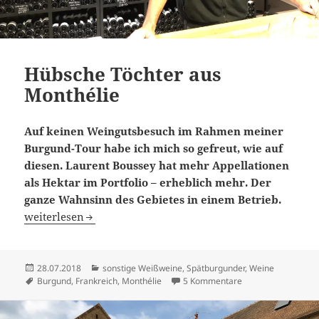
Hübsche Töchter aus
Monthélie
Auf keinen Weingutsbesuch im Rahmen meiner
Burgund-Tour habe ich mich so gefreut, wie auf
diesen. Laurent Boussey hat mehr Appellationen
als Hektar im Portfolio – erheblich mehr. Der
ganze Wahnsinn des Gebietes in einem Betrieb.
Hübsche Töchter aus Monthélie
weiterlesen
Veröffentlicht
Kategorien
28.07.2018
sonstige Weißweine
,
Spätburgunder
,
Weine
am
Schlagwörter
zu Hübsche Töchter
Burgund
,
Frankreich
,
Monthélie
5 Kommentare