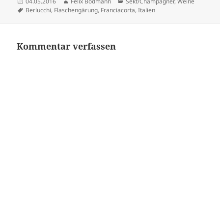
Veröffentlicht
Autor
Kategorien
04.05.2016
Felix Bodmann
Sekt/Champagner
,
Weine
am
Schlagwörter
Berlucchi
,
Flaschengärung
,
Franciacorta
,
Italien
Kommentar verfassen