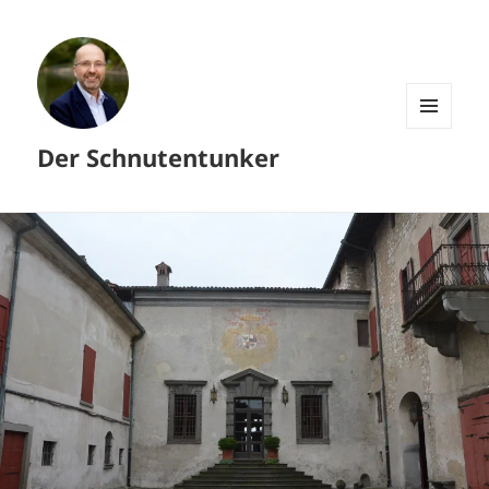
MENÜ
Der Schnutentunker
UND
WIDGETS