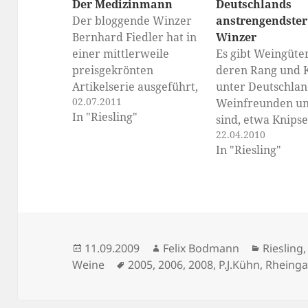
Der Medizinmann
Deutschlands
Der bloggende Winzer
anstrengendster
Bernhard Fiedler hat in
Winzer
einer mittlerweile
Es gibt Weingüter
preisgekrönten
deren Rang und K
Artikelserie ausgeführt,
unter Deutschlan
02.07.2011
warum bei gleicher
Weinfreunden uns
In "Riesling"
Traubenreife manche
sind, etwa Knips
22.04.2010
Weine mehr und
Keller. Es gibt Gü
In "Riesling"
manche Weine weniger
deren Bewertung
Alkohol (oder
die Geister schei
unvergorenen
weil die Basisqua
Restzucker) haben. Sein
nicht mit den
Fazit: Klimawandel hin
Hochprädikaten
oder her, wenn der
mithalten, etwa 
Veröffentlicht
Autor
Kategor
11.09.2009
Felix Bodmann
Riesling
Winzer einen Riesling
oder Heger. Es gi
am
Schlagwörter
Weine
2005
,
2006
,
2008
,
P.J.Kühn
,
Rheing
aus hochreifem Lesegut
solche, denen ma
mit trockenem
in Teilgebieten K
Geschmacksbild und
unterstellt, etwa