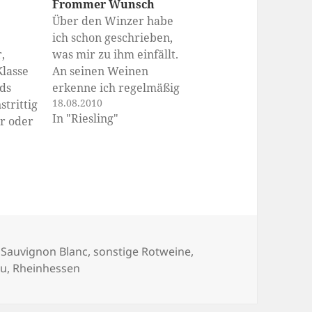
Frommer Wunsch
Über den Winzer habe
ich schon geschrieben,
,
was mir zu ihm einfällt.
lasse
An seinen Weinen
ds
erkenne ich regelmäßig
18.08.2010
trittig
meine Grenzen. Ich
In "Riesling"
er oder
wünsche mir,
ter, bei
irgendwann mal eine
 sich
Verkostungsnotiz
den,
formulieren zu können,
litäten
die einem Kühn-Wein
meiner Meinung nach
gerecht wird. Die
Loosen
folgenden Sätze sind
ien
,
Sauvignon Blanc
,
sonstige Rotweine
,
bt
öffentliches Üben. P.J.
au
,
Rheinhessen
n nur
Kühn, Oestrich
lasse
Doosberg, Riesling ‚3…