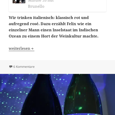
Brunello
Wir trinken italienisch: klassisch rot und
aufregend rosé. Dazu erzählt Felix wie ein
einzelner Mann einen Inselstaat im Indischen
Ozean zu einem Hort der Weinkultur machte.
Blindflug 164: Wein im Paradies
weiterlesen
zu Blindflug 164: Wein im Paradies
6 Kommentare