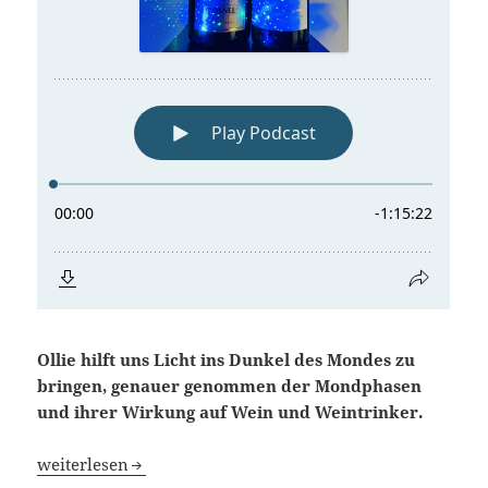
Ollie hilft uns Licht ins Dunkel des Mondes zu
bringen, genauer genommen der Mondphasen
und ihrer Wirkung auf Wein und Weintrinker.
Blindflug 103: Starman and the Moon
weiterlesen