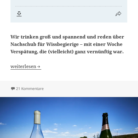
Wir trinken groß und spannend und reden über
Nachschub für Wissbegierige – mit einer Woche
Verspätung, die (vielleicht) ganz vernünftig war.
Blindflug 88: Futter für Neugierige
weiterlesen
zu Blindflug 88: Futter für Neugierige
21 Kommentare