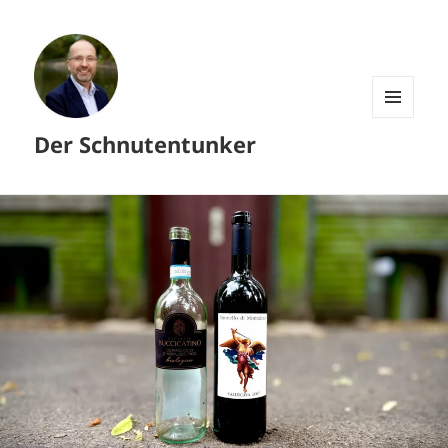
MENÜ
Der Schnutentunker
UND
WIDGETS