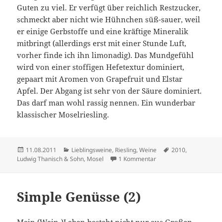
Guten zu viel. Er verfügt über reichlich Restzucker,
schmeckt aber nicht wie Hühnchen süß-sauer, weil
er einige Gerbstoffe und eine kräftige Mineralik
mitbringt (allerdings erst mit einer Stunde Luft,
vorher finde ich ihn limonadig). Das Mundgefühl
wird von einer stoffigen Hefetextur dominiert,
gepaart mit Aromen von Grapefruit und Elstar
Apfel. Der Abgang ist sehr von der Säure dominiert.
Das darf man wohl rassig nennen. Ein wunderbar
klassischer Moselriesling.
Veröffentlicht
Kategorien
Schlagwörter
11.08.2011
Lieblingsweine
,
Riesling
,
Weine
2010
,
am
zu Verdächtiges Verhal
Ludwig Thanisch & Sohn
,
Mosel
1 Kommentar
Simple Genüsse (2)
Mein (Wein-)Leben besteht nicht nur aus Großen