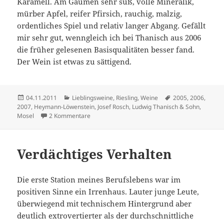
Karamell. Am Gaumen sehr süß, volle Mineralik,
mürber Apfel, reifer Pfirsich, rauchig, malzig,
ordentliches Spiel und relativ langer Abgang. Gefällt
mir sehr gut, wenngleich ich bei Thanisch aus 2006
die früher gelesenen Basisqualitäten besser fand.
Der Wein ist etwas zu sättigend.
Veröffentlicht
Kategorien
Schlagwörter
04.11.2011
Lieblingsweine
,
Riesling
,
Weine
2005
,
2006
,
am
2007
,
Heymann-Löwenstein
,
Josef Rosch
,
Ludwig Thanisch & Sohn
,
zu Eine Frage der Bezeichnung
Mosel
2 Kommentare
Verdächtiges Verhalten
Die erste Station meines Berufslebens war im
positiven Sinne ein Irrenhaus. Lauter junge Leute,
überwiegend mit technischem Hintergrund aber
deutlich extrovertierter als der durchschnittliche