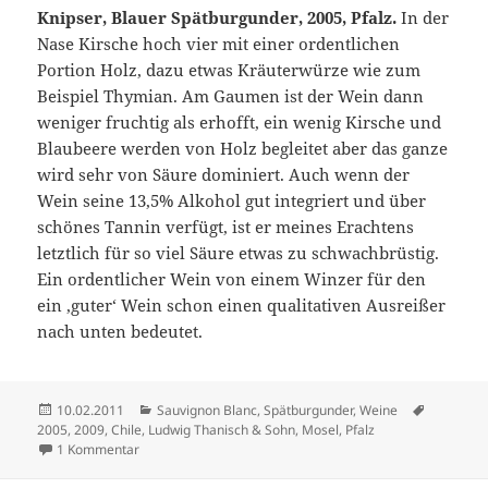
Knipser, Blauer Spätburgunder, 2005, Pfalz.
In der
Nase Kirsche hoch vier mit einer ordentlichen
Portion Holz, dazu etwas Kräuterwürze wie zum
Beispiel Thymian. Am Gaumen ist der Wein dann
weniger fruchtig als erhofft, ein wenig Kirsche und
Blaubeere werden von Holz begleitet aber das ganze
wird sehr von Säure dominiert. Auch wenn der
Wein seine 13,5% Alkohol gut integriert und über
schönes Tannin verfügt, ist er meines Erachtens
letztlich für so viel Säure etwas zu schwachbrüstig.
Ein ordentlicher Wein von einem Winzer für den
ein ‚guter‘ Wein schon einen qualitativen Ausreißer
nach unten bedeutet.
Veröffentlicht
Kategorien
Schlagwö
10.02.2011
Sauvignon Blanc
,
Spätburgunder
,
Weine
am
2005
,
2009
,
Chile
,
Ludwig Thanisch & Sohn
,
Mosel
,
Pfalz
zu Simple Genüsse (2)
1 Kommentar