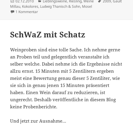
Veröffentlicht
Kategorien
Schlagwörter
02.12.2010
Lieblingsweine
,
Riesling
,
Weine
2009
,
Gault
am
Millau
,
Kokolores
,
Ludwig Thanisch & Sohn
,
Mosel
zu Kritik der reinen Vernunft
1 Kommentar
SchWaZ mit Schatz
Weinproben sind eine tolle Sache. Ich nehme gerne
an Proben teil und gelegentlich veranstalte ich
selber welche. Dabei nehme ich die Ergebnisse nicht
allzu ernst. 15 Minuten mit 5 Zentilitern ergeben
meist eine Bewertung genau dieser 5 Zentiliter, wie
sie sich in genau jenen 15 Minuten präsentiert
haben. Einen Wein darauf zu reduzieren, ist
ungerecht. Deshalb veröffentliche in diesem Blog
keine Probenberichte.
Und jetzt zur Ausnahme…