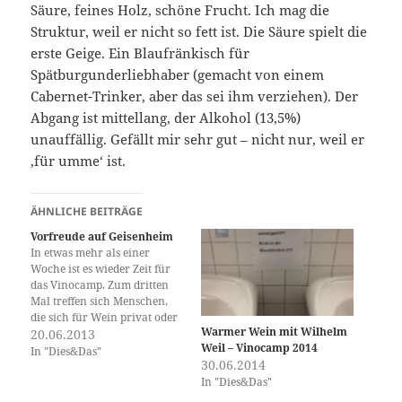
Säure, feines Holz, schöne Frucht. Ich mag die
Struktur, weil er nicht so fett ist. Die Säure spielt die
erste Geige. Ein Blaufränkisch für
Spätburgunderliebhaber (gemacht von einem
Cabernet-Trinker, aber das sei ihm verziehen). Der
Abgang ist mittellang, der Alkohol (13,5%)
unauffällig. Gefällt mir sehr gut – nicht nur, weil er
,für umme‘ ist.
ÄHNLICHE BEITRÄGE
Vorfreude auf Geisenheim
In etwas mehr als einer
Woche ist es wieder Zeit für
das Vinocamp. Zum dritten
Mal treffen sich Menschen,
die sich für Wein privat oder
Warmer Wein mit Wilhelm
beruflich begeistern und die
20.06.2013
Weil – Vinocamp 2014
diese Begeisterung
In "Dies&Das"
30.06.2014
miteinander über die
In "Dies&Das"
,sozialen Medien‘ wie Blogs,
Twitter, Facebook und so