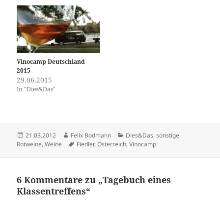
altmodische Einrichtungen
wie Weinforen teilen. Zum
zweiten Mal…
Vinocamp Deutschland
2015
29.06.2015
In "Dies&Das"
Veröffentlicht
Autor
Kategorien
21.03.2012
Felix Bodmann
Dies&Das
,
sonstige
am
Schlagwörter
Rotweine
,
Weine
Fiedler
,
Österreich
,
Vinocamp
6 Kommentare zu „Tagebuch eines
Klassentreffens“