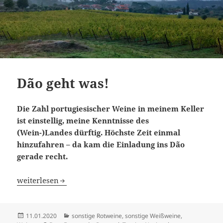
Dão geht was!
Die Zahl portugiesischer Weine in meinem Keller
ist einstellig, meine Kenntnisse des
(Wein-)Landes dürftig. Höchste Zeit einmal
hinzufahren – da kam die Einladung ins Dão
gerade recht.
Dão geht was!
weiterlesen
Veröffentlicht
Kategorien
11.01.2020
sonstige Rotweine
,
sonstige Weißweine
,