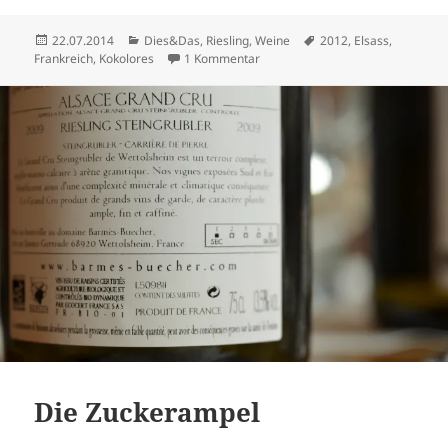
Veröffentlicht
Kategorien
Schlagwörter
22.07.2014
Dies&Das
,
Riesling
,
Weine
2012
,
Elsass
,
am
zu Unterwegs im Elsass (2)
Frankreich
,
Kokolores
1 Kommentar
Die Zuckerampel