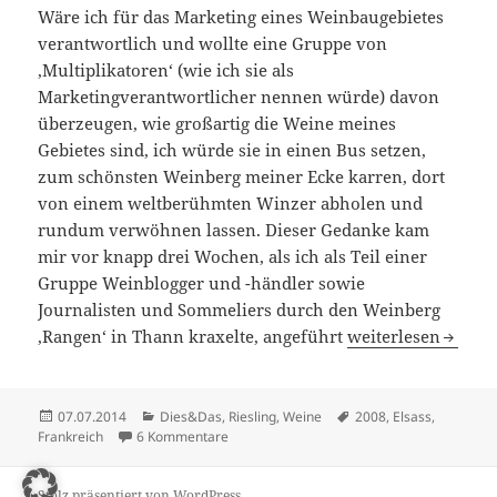
Wäre ich für das Marketing eines Weinbaugebietes
verantwortlich und wollte eine Gruppe von
‚Multiplikatoren‘ (wie ich sie als
Marketingverantwortlicher nennen würde) davon
überzeugen, wie großartig die Weine meines
Gebietes sind, ich würde sie in einen Bus setzen,
zum schönsten Weinberg meiner Ecke karren, dort
von einem weltberühmten Winzer abholen und
rundum verwöhnen lassen. Dieser Gedanke kam
mir vor knapp drei Wochen, als ich als Teil einer
Gruppe Weinblogger und -händler sowie
Journalisten und Sommeliers durch den Weinberg
Die Zuckerampel
‚Rangen‘ in Thann kraxelte, angeführt
weiterlesen
Veröffentlicht
Kategorien
Schlagwörter
07.07.2014
Dies&Das
,
Riesling
,
Weine
2008
,
Elsass
,
am
zu Die Zuckerampel
Frankreich
6 Kommentare
Stolz präsentiert von WordPress