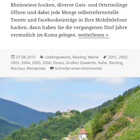
Rheinwiese hocken, diverse Guts- und Ortsrieslinge
öffnen und dabei jede Menge selbstreferentielle
Tweets und Facebookeinträge in Ihre Mobiltelefone
hacken, dann haben Sie die vergangenen fünf Jahre
Das Reifeverhalten von Bo
vermutlich im Koma gelegen.
weiterlesen
Veröffentlicht
Kategorien
Schlagwörter
07.08.2015
Lieblingsweine
,
Riesling
,
Weine
2001
,
2002
,
am
2003
,
2004
,
2005
,
2006
,
Elsass
,
Großes Gewächs
,
Nahe
,
Riesling
,
zu Das Reifeverhalte
Wachau
,
Weinprobe
Schreibe einen Kommentar