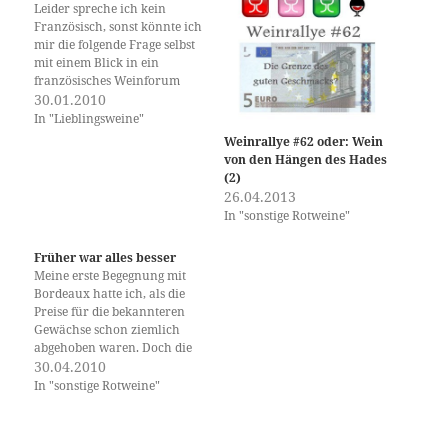
Leider spreche ich kein
Französisch, sonst könnte ich
mir die folgende Frage selbst
mit einem Blick in ein
französisches Weinforum
beantworten. Ob die
30.01.2010
Weinfreaks unter unseren
In "Lieblingsweine"
Nachbarn wohl um
Weinrallye #62 oder: Wein
Basisweine einen ähnlichen
von den Hängen des Hades
Zirkus veranstalten, wie wir
(2)
Deutschen? Ich möchte nicht
26.04.2013
wissen, wie viele
In "sonstige Rotweine"
verschiedene Riesling
Kabinette ich im Keller
Früher war alles besser
habe…
Meine erste Begegnung mit
Bordeaux hatte ich, als die
Preise für die bekannteren
Gewächse schon ziemlich
abgehoben waren. Doch die
immer wieder aufkeimende
30.04.2010
Diskussion um die Frage, ob
In "sonstige Rotweine"
man sein (Rotwein-)Geld
nicht besser anderswo
anlegen solle, wurde von