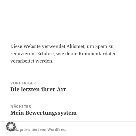
Diese Website verwendet Akismet, um Spam zu
reduzieren.
Erfahre, wie deine Kommentardaten
verarbeitet werden.
Beitragsnavigation
VORHERIGER
Die letzten ihrer Art
Vorheriger
Beitrag:
NÄCHSTER
Mein Bewertungssystem
Nächster
Beitrag:
Stolz präsentiert von WordPress