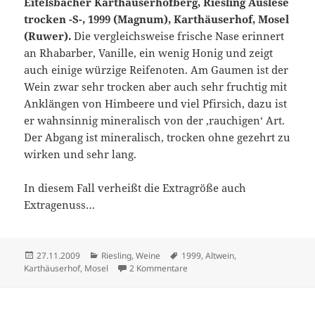
Eitelsbacher Karthäuserhofberg, Riesling Auslese
trocken -S-, 1999 (Magnum), Karthäuserhof, Mosel
(Ruwer).
Die vergleichsweise frische Nase erinnert
an Rhabarber, Vanille, ein wenig Honig und zeigt
auch einige würzige Reifenoten. Am Gaumen ist der
Wein zwar sehr trocken aber auch sehr fruchtig mit
Anklängen von Himbeere und viel Pfirsich, dazu ist
er wahnsinnig mineralisch von der ‚rauchigen‘ Art.
Der Abgang ist mineralisch, trocken ohne gezehrt zu
wirken und sehr lang.
In diesem Fall verheißt die Extragröße auch
Extragenuss…
Veröffentlicht
Kategorien
Schlagwörter
27.11.2009
Riesling
,
Weine
1999
,
Altwein
,
am
zu Auf die Größe kommt es man
Karthäuserhof
,
Mosel
2 Kommentare