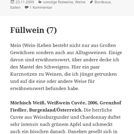
Veröffentlicht
Kategorien
Schlagwörter
23.11.2009
sonstige Rotweine
,
Weine
Bordeaux
,
am
zu Volkes Stimme
Italien
1 Kommentar
Füllwein (7)
Mein (Wein-)Leben besteht nicht nur aus Großen
Gewächsen sondern auch aus Alltagsweinen. Einige
davon sind erwähnenswert, über andere decke ich
den Mantel des Schweigens. Hier ein paar
Kurznotizen zu Weinen, die ich jüngst getrunken
und auf die eine oder andere Weise für
erwähnenswert befunden habe.
Mörbisch Weiß, Weißwein Cuvée, 2006, Grenzhof
Fiedler, Burgenland/Österreich.
Die herrliche
Cuvée aus Weissburgunder und Chardonnay duftet
sehr intensiv nach grünem Apfel und schmeckt
auch ein bisschen danach. Daneben gesellt sich in