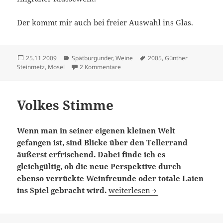
Der kommt mir auch bei freier Auswahl ins Glas.
Veröffentlicht
Kategorien
Schlagwörter
25.11.2009
Spätburgunder
,
Weine
2005
,
Günther
am
zu PLV…
Steinmetz
,
Mosel
2 Kommentare
Volkes Stimme
Wenn man in seiner eigenen kleinen Welt
gefangen ist, sind Blicke über den Tellerrand
äußerst erfrischend. Dabei finde ich es
gleichgültig, ob die neue Perspektive durch
ebenso verrückte Weinfreunde oder totale Laien
Volkes Stimme
ins Spiel gebracht wird.
weiterlesen