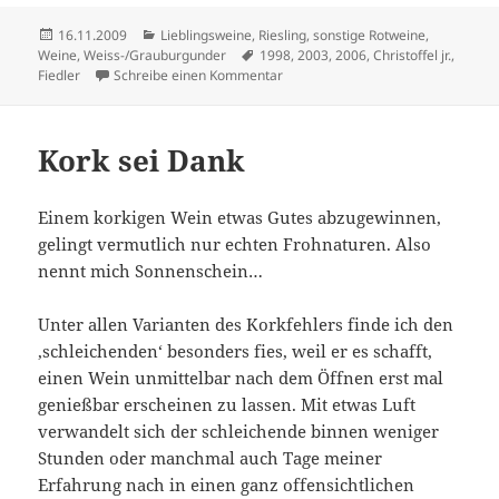
Veröffentlicht
Kategorien
16.11.2009
Lieblingsweine
,
Riesling
,
sonstige Rotweine
,
am
Schlagwörter
Weine
,
Weiss-/Grauburgunder
1998
,
2003
,
2006
,
Christoffel jr.
,
zu Füllwein (7)
Fiedler
Schreibe einen Kommentar
Kork sei Dank
Einem korkigen Wein etwas Gutes abzugewinnen,
gelingt vermutlich nur echten Frohnaturen. Also
nennt mich Sonnenschein…
Unter allen Varianten des Korkfehlers finde ich den
‚schleichenden‘ besonders fies, weil er es schafft,
einen Wein unmittelbar nach dem Öffnen erst mal
genießbar erscheinen zu lassen. Mit etwas Luft
verwandelt sich der schleichende binnen weniger
Stunden oder manchmal auch Tage meiner
Erfahrung nach in einen ganz offensichtlichen