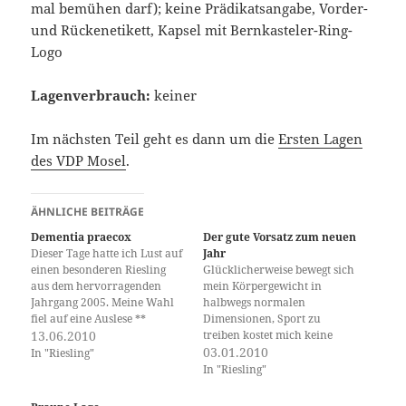
mal bemühen darf); keine Prädikatsangabe, Vorder-
und Rückenetikett, Kapsel mit Bernkasteler-Ring-
Logo
Lagenverbrauch:
keiner
Im nächsten Teil geht es dann um die
Ersten Lagen
des VDP Mosel
.
ÄHNLICHE BEITRÄGE
Dementia praecox
Der gute Vorsatz zum neuen
Dieser Tage hatte ich Lust auf
Jahr
einen besonderen Riesling
Glücklicherweise bewegt sich
aus dem hervorragenden
mein Körpergewicht in
Jahrgang 2005. Meine Wahl
halbwegs normalen
fiel auf eine Auslese **
Dimensionen, Sport zu
trocken aus dem Graacher
13.06.2010
treiben kostet mich keine
Domprobst vom Weingut
große Überwindung und
03.01.2010
In "Riesling"
Kees-Kieren. Doch schon
Rauchen gehört nicht zu
In "Riesling"
unmittelbar nach dem ersten
meinen Lastern. So kann ich
Schluck hatte ich keine Lust
mir zum neuen Jahr einen