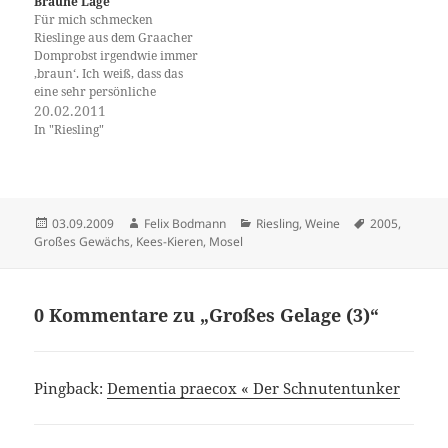
Braune Lage
mehr auf den Wein: so fett, so
ganz banalen Vorsatz
Für mich schmecken
mächtig und mastig…
wählen. Ich will in 2010
Rieslinge aus dem Graacher
meinen Bestand an
Domprobst irgendwie immer
trockenen 2005er Rieslingen
‚braun‘. Ich weiß, dass das
erheblich reduzieren. Denn
eine sehr persönliche
anders…
Assoziation ist, eine
20.02.2011
Eselsbrücke ohne Wert für
In "Riesling"
irgendjemand anderen als
mich. Die beiden Graacher
Steillagen Domprobst und
Himmelreich sind keine
reinrassigen Schieferlagen
Veröffentlicht
Autor
Kategorien
Schlagwörter
03.09.2009
Felix Bodmann
Riesling
,
Weine
2005
,
sondern zusätzlich mit
am
Großes Gewächs
,
Kees-Kieren
,
Mosel
relativ fetten Böden
durchzogen (was auch
immer…
0 Kommentare zu „Großes Gelage (3)“
Pingback:
Dementia praecox « Der Schnutentunker