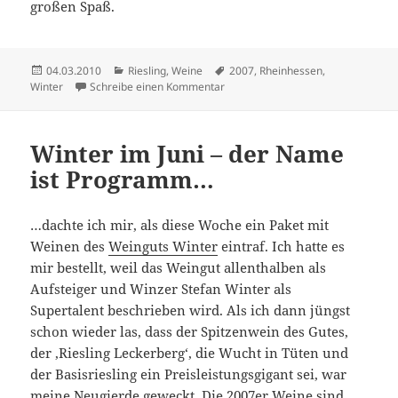
großen Spaß.
Veröffentlicht
Kategorien
Schlagwörter
04.03.2010
Riesling
,
Weine
2007
,
Rheinhessen
,
am
zu Komm doch – mit auf den Lecke
Winter
Schreibe einen Kommentar
Winter im Juni – der Name
ist Programm…
…dachte ich mir, als diese Woche ein Paket mit
Weinen des
Weinguts Winter
eintraf. Ich hatte es
mir bestellt, weil das Weingut allenthalben als
Aufsteiger und Winzer Stefan Winter als
Supertalent beschrieben wird. Als ich dann jüngst
schon wieder las, dass der Spitzenwein des Gutes,
der ‚Riesling Leckerberg‘, die Wucht in Tüten und
der Basisriesling ein Preisleistungsgigant sei, war
meine Neugierde geweckt. Die 2007er Weine sind