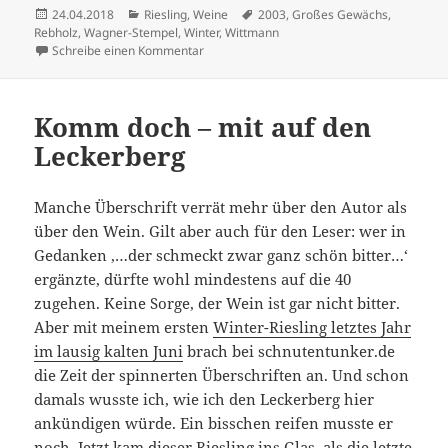
Veröffentlicht
Kategorien
Schlagwörter
24.04.2018
Riesling
,
Weine
2003
,
Großes Gewächs
,
am
Rebholz
,
Wagner-Stempel
,
Winter
,
Wittmann
zu 2003er Riesling GGs: Abschied ohne We
Schreibe einen Kommentar
Komm doch – mit auf den
Leckerberg
Manche Überschrift verrät mehr über den Autor als
über den Wein. Gilt aber auch für den Leser: wer in
Gedanken ‚…der schmeckt zwar ganz schön bitter…‘
ergänzte, dürfte wohl mindestens auf die 40
zugehen. Keine Sorge, der Wein ist gar nicht bitter.
Aber mit meinem ersten
Winter-Riesling letztes Jahr
im lausig kalten Juni
brach bei schnutentunker.de
die Zeit der spinnerten Überschriften an. Und schon
damals wusste ich, wie ich den Leckerberg hier
ankündigen würde. Ein bisschen reifen musste er
noch. Jetzt kam dieser Riesling ins Glas, als die letzte