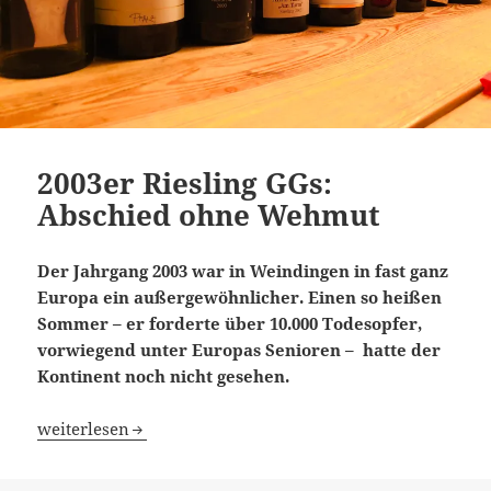
2003er Riesling GGs:
Abschied ohne Wehmut
Der Jahrgang 2003 war in Weindingen in fast ganz
Europa ein außergewöhnlicher. Einen so h
eißen
Sommer – er forderte über 10.000 Todesopfer,
vorwiegend unter Europas Senioren – hatte der
Kontinent noch nicht gesehen.
2003er Riesling GGs: Abschied ohne Wehmut
weiterlesen