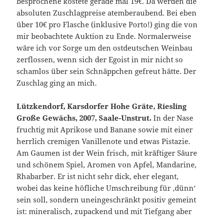
besprochene kostete gerade mal 19€. Da werden die
absoluten Zuschlagpreise atemberaubend. Bei eben
über 10€ pro Flasche (inklusive Porto!) ging die von
mir beobachtete Auktion zu Ende. Normalerweise
wäre ich vor Sorge um den ostdeutschen Weinbau
zerflossen, wenn sich der Egoist in mir nicht so
schamlos über sein Schnäppchen gefreut hätte. Der
Zuschlag ging an mich.
Lützkendorf, Karsdorfer Hohe Gräte, Riesling
Große Gewächs, 2007, Saale-Unstrut.
In der Nase
fruchtig mit Aprikose und Banane sowie mit einer
herrlich cremigen Vanillenote und etwas Pistazie.
Am Gaumen ist der Wein frisch, mit kräftiger Säure
und schönem Spiel, Aromen von Apfel, Mandarine,
Rhabarber. Er ist nicht sehr dick, eher elegant,
wobei das keine höfliche Umschreibung für ‚dünn‘
sein soll, sondern uneingeschränkt positiv gemeint
ist: mineralisch, zupackend und mit Tiefgang aber