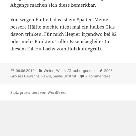
Abgangs machen sich diese bemerkbar.
Von wegen Einheit, das ist ein Spalter. Meine
bessere Hälfte mochte nicht mal ein halbes Glas
davon trinken. Für mich liegt er irgendwo bei 92
oder mehr Punkten. Toller Essensbegleiter (in
diesem Fall zu Lachs vom Holzkohlegrill).
Veröffentlicht
Kategorien
Schlagwörter
06.06.2010
Weine
,
Weiss-/Grauburgunder
2005
,
am
zu Ostzonales
Großes Gewächs
,
Pawis
,
Saale/Unstrut
2 Kommentare
Stolz präsentiert von WordPress