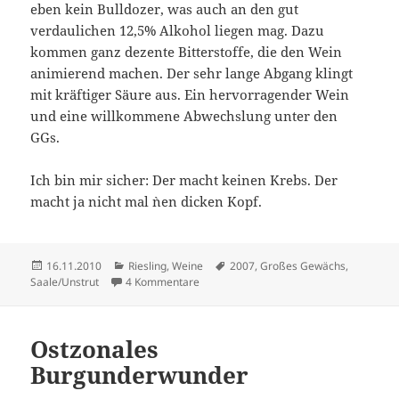
eben kein Bulldozer, was auch an den gut
verdaulichen 12,5% Alkohol liegen mag. Dazu
kommen ganz dezente Bitterstoffe, die den Wein
animierend machen. Der sehr lange Abgang klingt
mit kräftiger Säure aus. Ein hervorragender Wein
und eine willkommene Abwechslung unter den
GGs.
Ich bin mir sicher: Der macht keinen Krebs. Der
macht ja nicht mal `nen dicken Kopf.
Veröffentlicht
Kategorien
Schlagwörter
16.11.2010
Riesling
,
Weine
2007
,
Großes Gewächs
,
am
zu Ostzonensuppenwürfelmachenkrebs
Saale/Unstrut
4 Kommentare
Ostzonales
Burgunderwunder