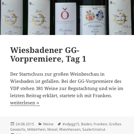
Wiesbadener GG-
Vorpremiere, Tag 1
Der Startschuss zur großen Weinbeschau in
Wiesbaden ist gefallen. Bei der GG-Vorpremiere des
VDP stehen 381 Weine zur Begutachtung und wie im
letzten Beitrag erklärt, startete ich mit Franken.
Wiesbadener GG-Vorpremiere, Tag 1
weiterlesen
Veröffentlicht
Kategorien
Schlagwörter
24.08.2015
Weine
#vdpgg15
,
Baden
,
Franken
,
Großes
am
Gewächs
,
Mittelrhein
,
Mosel
,
Rheinhessen
,
Saale/Unstrut