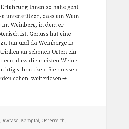
e Erfahrung Ihnen so nahe geht
se unterstützen, dass ein Wein
e im Weinberg, in dem er
erisch ist: Genuss hat eine
zu tun und da Weinberge in
ntrinken an schönen Orten ein
ndern, dass die meisten Weine
ächtig schmecken. Sie müssen
Weinweg Langenlois oder #wtaso
erden sehen.
weiterlesen
t
,
#wtaso
,
Kamptal
,
Österreich
,
einweg Langenlois oder #wtaso