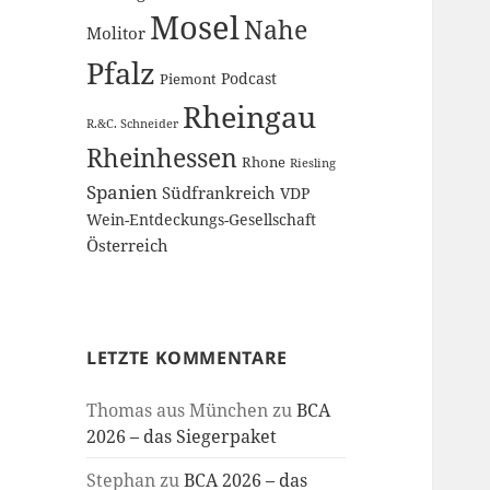
Mosel
Nahe
Molitor
Pfalz
Podcast
Piemont
Rheingau
R.&C. Schneider
Rheinhessen
Rhone
Riesling
Spanien
Südfrankreich
VDP
Wein-Entdeckungs-Gesellschaft
Österreich
LETZTE KOMMENTARE
Thomas aus München
zu
BCA
2026 – das Siegerpaket
Stephan
zu
BCA 2026 – das