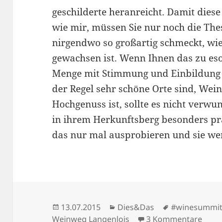
geschilderte heranreicht. Damit dies
wie mir, müssen Sie nur noch die The
nirgendwo so großartig schmeckt, wi
gewachsen ist. Wenn Ihnen das zu esot
Menge mit Stimmung und Einbildung 
der Regel sehr schöne Orte sind, Wei
Hochgenuss ist, sollte es nicht verwu
in ihrem Herkunftsberg besonders pr
das nur mal ausprobieren und sie w
Veröffentlicht
Kategorien
Schlagwörter
13.07.2015
Dies&Das
#winesummi
am
zu W
Weinweg Langenlois
3 Kommentare