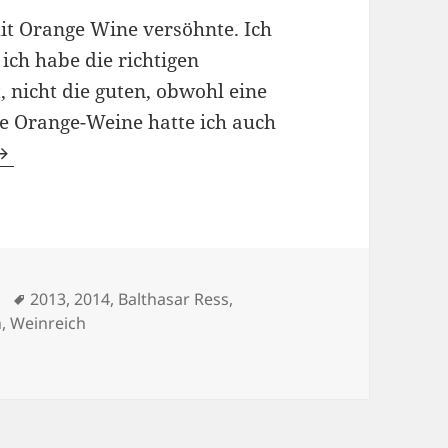
it Orange Wine versöhnte. Ich
ich habe die richtigen
 nicht die guten, obwohl eine
e Orange-Weine hatte ich auch
in orange
Schlagwörter
2013
,
2014
,
Balthasar Ress
,
n
,
Weinreich
in orange