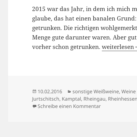
2015 war das Jahr, in dem ich mich m
glaube, das hat einen banalen Grund: 
getrunken. Die richtigen wohlgemerkt,
Menge gute darunter waren. Aber gut
Versöhnung 
vorher schon getrunken.
weiterlesen
Veröffentlicht
Kategorien
10.02.2016
sonstige Weißweine
,
Weine
am
Jurtschitsch
,
Kamptal
,
Rheingau
,
Rheinhesse
zu Versöhnung 
Schreibe einen Kommentar