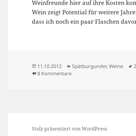
Weinfreunde hier auf ihre Kosten ko
Wein zeigt Potential für weitere Jahre
dass ich noch ein paar Flaschen davo
Veröffentlicht
Kategorien
S
11.10.2012
Spätburgunder
,
Weine
am
zu Rufverwaltung
8 Kommentare
Stolz präsentiert von WordPress