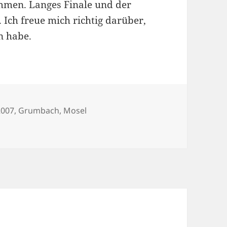
mmen. Langes Finale und der
. Ich freue mich richtig darüber,
n habe.
chlagwörter
2007
,
Grumbach
,
Mosel