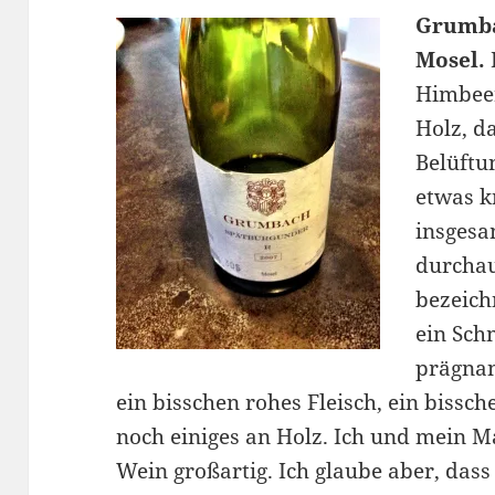
Grumba
Mosel.
Himbeer
Holz, d
Belüftu
etwas k
insgesa
durchau
bezeich
ein Sch
prägnan
ein bisschen rohes Fleisch, ein bissch
noch einiges an Holz. Ich und mein
Wein großartig. Ich glaube aber, das