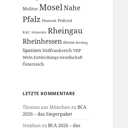
Mosel
Nahe
Molitor
Pfalz
Podcast
Piemont
Rheingau
R.&C. Schneider
Rheinhessen
Rhone
Riesling
Spanien
Südfrankreich
VDP
Wein-Entdeckungs-Gesellschaft
Österreich
LETZTE KOMMENTARE
Thomas aus München
zu
BCA
2026 – das Siegerpaket
Stephan
zu
BCA 2026 – das