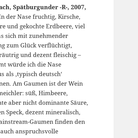
ch, Spätburgunder -R-, 2007,
In der Nase fruchtig, Kirsche,
e und gekochte Erdbeere, viel
as sich mit zunehmender
ng zum Glück verflüchtigt,
räutrig und dezent fleischig –
mt würde ich die Nase
s als ,typisch deutsch‘
nen. Am Gaumen ist der Wein
meichler: süß, Himbeere,
te aber nicht dominante Säure,
en Speck, dezent mineralisch,
 Mainstream-Gaumen finden den
s auch anspruchsvolle