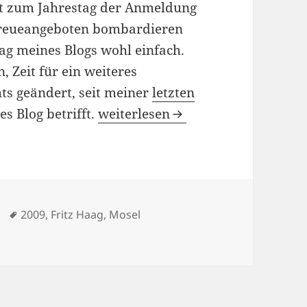
t zum Jahrestag der Anmeldung
Treueangeboten bombardieren
ag meines Blogs wohl einfach.
, Zeit für ein weiteres
hts geändert, seit meiner
letzten
Geburtstagswunsch
es Blog betrifft.
weiterlesen
Schlagwörter
2009
,
Fritz Haag
,
Mosel