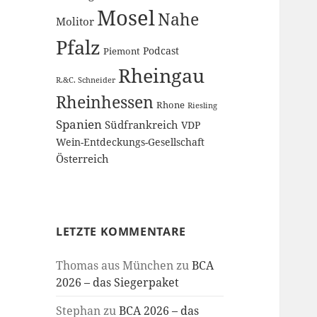
Mosel
Nahe
Molitor
Pfalz
Podcast
Piemont
Rheingau
R.&C. Schneider
Rheinhessen
Rhone
Riesling
Spanien
Südfrankreich
VDP
Wein-Entdeckungs-Gesellschaft
Österreich
LETZTE KOMMENTARE
Thomas aus München
zu
BCA
2026 – das Siegerpaket
Stephan
zu
BCA 2026 – das