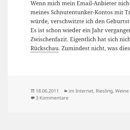
Wenn mich mein Email-Anbieter nich
meines Schnutentunker-Kontos mit 
würde, verschwitzte ich den Geburtst
Es ist schon wieder ein Jahr vergangen
Zwischenfazit. Eigentlich hat sich nic
Rückschau
. Zumindest nicht, was dies
Veröffentlicht
Kategorien
18.06.2011
im Internet
,
Riesling
,
Weine
am
zu Geburtstagswunsch
3 Kommentare