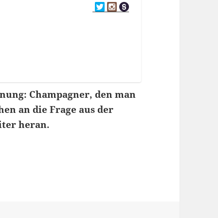
einung: Champagner, den man
en an die Frage aus der
ter heran.
-List