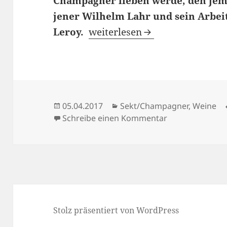
Champagner lieben werde, den jem
jener Wilhelm Lahr und sein Arbei
Der Champagner anderer Leu
Leroy.
weiterlesen
Veröffentlicht
Kategorien
05.04.2017
Sekt/Champagner
,
Weine
am
zu Der Champa
Schreibe einen Kommentar
Stolz präsentiert von WordPress