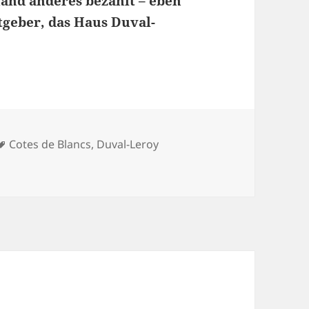
and anderes bezahlt – eben
tgeber, das Haus Duval-
te
Schlagwörter
Cotes de Blancs
,
Duval-Leroy
gner anderer Leute