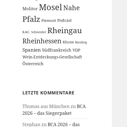
Mosel
Nahe
Molitor
Pfalz
Podcast
Piemont
Rheingau
R.&C. Schneider
Rheinhessen
Rhone
Riesling
Spanien
Südfrankreich
VDP
Wein-Entdeckungs-Gesellschaft
Österreich
LETZTE KOMMENTARE
Thomas aus München
zu
BCA
2026 – das Siegerpaket
Stephan
zu
BCA 2026 – das