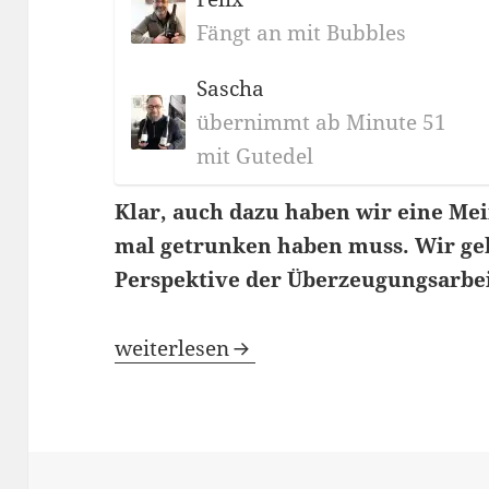
Fängt an mit Bubbles
Sascha
übernimmt ab Minute 51
mit Gutedel
Klar, auch dazu haben wir eine M
mal getrunken haben muss. Wir geh
Perspektive der Überzeugungsarbei
Blindflug 159: Die Champagner-Bucket
weiterlesen