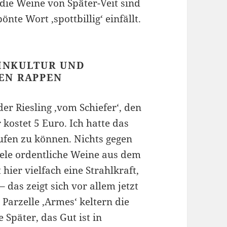
die Weine von Später-Veit sind
nte Wort ‚spottbillig‘ einfällt.
EINKULTUR UND
EN RAPPEN
der Riesling ‚vom Schiefer‘, den
 kostet 5 Euro. Ich hatte das
ufen zu können. Nichts gegen
viele ordentliche Weine aus dem
hier vielfach eine Strahlkraft,
 das zeigt sich vor allem jetzt
 Parzelle ‚Armes‘ keltern die
 Später, das Gut ist in