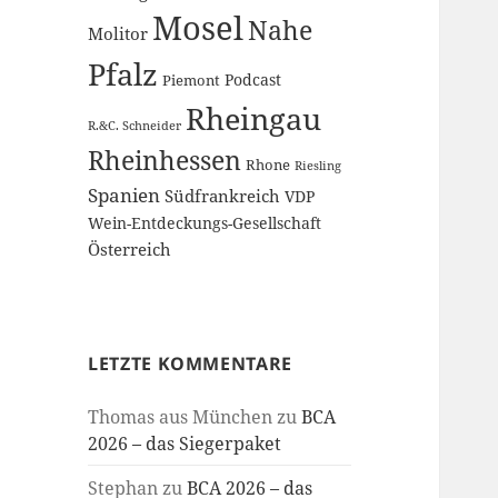
Mosel
Nahe
Molitor
Pfalz
Podcast
Piemont
Rheingau
R.&C. Schneider
Rheinhessen
Rhone
Riesling
Spanien
Südfrankreich
VDP
Wein-Entdeckungs-Gesellschaft
Österreich
LETZTE KOMMENTARE
Thomas aus München
zu
BCA
2026 – das Siegerpaket
Stephan
zu
BCA 2026 – das