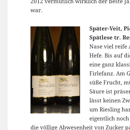
2012 vermutlich wirklich der beste Ja
war.
Später-Veit, P
Spätlese tr. R
Nase viel reife
Hefe. Bis auf di
eine ganz klass
Firlefanz. Am 
süße Frucht, m
Säure ist präse
lässt keinen Z
um Riesling han
eigentlich noch
die völlige Abwesenheit von Zucker pa