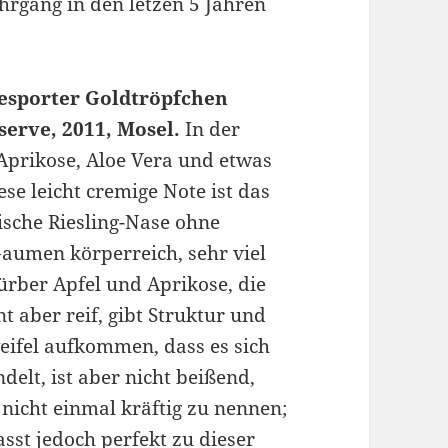
hrgang in den letzen 5 Jahren
iesporter Goldtröpfchen
eserve, 2011, Mosel.
In der
 Aprikose, Aloe Vera und etwas
ese leicht cremige Note ist das
ische Riesling-Nase ohne
Gaumen körperreich, sehr viel
ürber Apfel und Aprikose, die
nt aber reif, gibt Struktur und
weifel aufkommen, dass es sich
delt, ist aber nicht beißend,
 nicht einmal kräftig zu nennen;
sst jedoch perfekt zu dieser