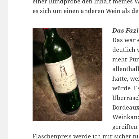
einer Blindprobe den Inhalt meines W
es sich um einen anderen Wein als de
Das Fazi
Das war e
deutlich
mehr Punk
allentha
hätte, w
würde. Es
Überrasch
Bordeaux
Weinkano
gereiften
Flaschenpreis werde ich mir sicher n