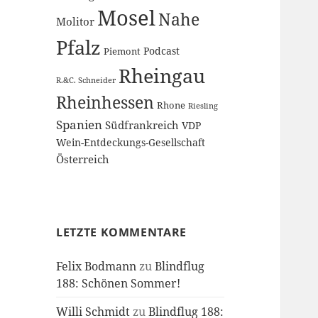
Mosel
Nahe
Molitor
Pfalz
Podcast
Piemont
Rheingau
R.&C. Schneider
Rheinhessen
Rhone
Riesling
Spanien
Südfrankreich
VDP
Wein-Entdeckungs-Gesellschaft
Österreich
LETZTE KOMMENTARE
Felix Bodmann
zu
Blindflug
188: Schönen Sommer!
Willi Schmidt
zu
Blindflug 188: