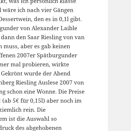
kt, was ich persönlich klasse
,2l wäre ich nach vier Gängen
essertwein, den es in 0,1l gibt.
rgunder von Alexander Laible
, dann den Saar Riesling von van
n muss, aber es gab keinen
offenen 2007er Spätburgunder
mer mal probieren, wirkte
). Gekrönt wurde der Abend
berg Riesling Auslese 2007 von
ung schon eine Wonne. Die Preise
 (ab 5€ für 0,15l) aber noch im
iemlich rein. Die
em ist die Auswahl so
ndruck des abgehobenen