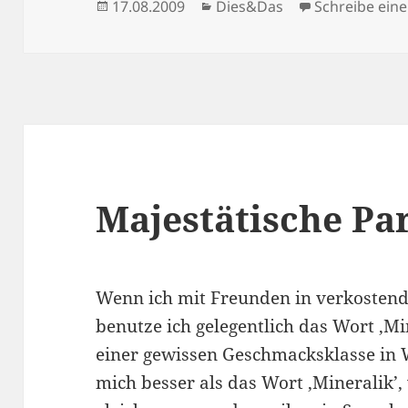
Veröffentlicht
Kategorien
17.08.2009
Dies&Das
Schreibe ei
am
Majestätische Par
Wenn ich mit Freunden in verkosten
benutze ich gelegentlich das Wort ‚Mi
einer gewissen Geschmacksklasse in W
mich besser als das Wort ‚Mineralik’, 