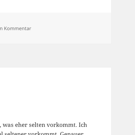
zu Bullerei, Hamburg – Tim Mälzers neues Re
nen Kommentar
r, was eher selten vorkommt. Ich
iel seltener vorkommt. Genauer