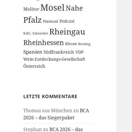
Mosel
Nahe
Molitor
Pfalz
Podcast
Piemont
Rheingau
R.&C. Schneider
Rheinhessen
Rhone
Riesling
Spanien
Südfrankreich
VDP
Wein-Entdeckungs-Gesellschaft
Österreich
LETZTE KOMMENTARE
Thomas aus München
zu
BCA
2026 – das Siegerpaket
Stephan
zu
BCA 2026 – das