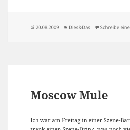
Veröffentlicht
Kategorien
20.08.2009
Dies&Das
Schreibe ei
am
Moscow Mule
Ich war am Freitag in einer Szene-Ba
trank einen Szene-Drink, was noch v