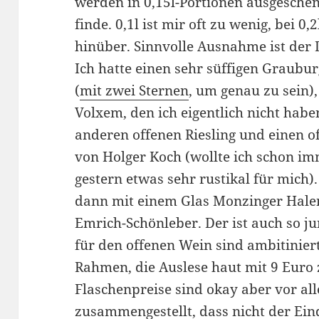
werden in 0,15l-Portionen ausgeschen
finde. 0,1l ist mir oft zu wenig, bei 0
hinüber. Sinnvolle Ausnahme ist der D
Ich hatte einen sehr süffigen Graubu
(
mit zwei Sternen
, um genau zu sein)
Volxem, den ich eigentlich nicht habe
anderen offenen Riesling und einen 
von Holger Koch (wollte ich schon im
gestern etwas sehr rustikal für mich
dann mit einem Glas Monzinger Halen
Emrich-Schönleber. Der ist auch so j
für den offenen Wein sind ambitiniert
Rahmen, die Auslese haut mit 9 Euro z
Flaschenpreise sind okay aber vor all
zusammengestellt, dass nicht der Ei