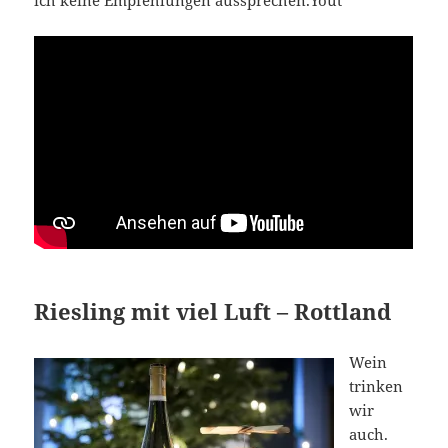
Riesling mit viel Luft – Rottland
Wein
trinken
wir
auch.