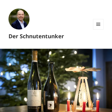
MENÜ
Der Schnutentunker
UND
WIDGETS