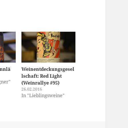
nnlä
Weinentdeckungsgesel
lschaft: Red Light
gner"
(Weinrallye #95)
26.02.2016
In "Lieblingsweine"