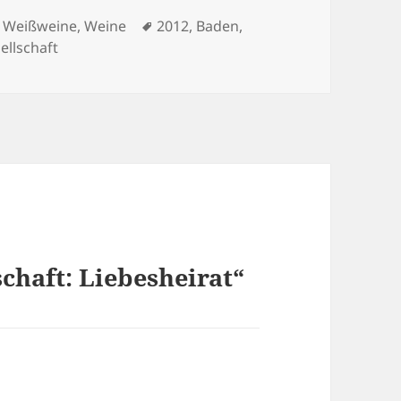
ien
Schlagwörter
e Weißweine
,
Weine
2012
,
Baden
,
llschaft
chaft: Liebesheirat“