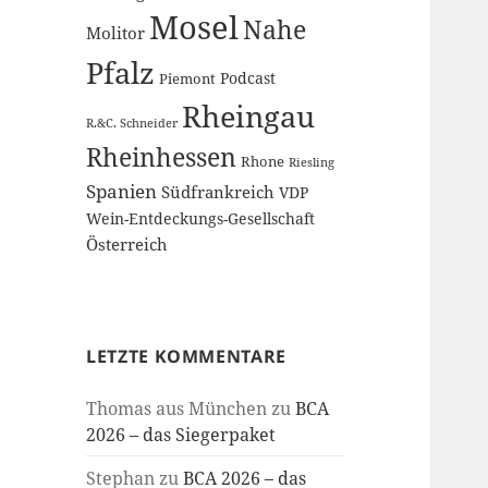
Mosel
Nahe
Molitor
Pfalz
Podcast
Piemont
Rheingau
R.&C. Schneider
Rheinhessen
Rhone
Riesling
Spanien
Südfrankreich
VDP
Wein-Entdeckungs-Gesellschaft
Österreich
LETZTE KOMMENTARE
Thomas aus München
zu
BCA
2026 – das Siegerpaket
Stephan
zu
BCA 2026 – das