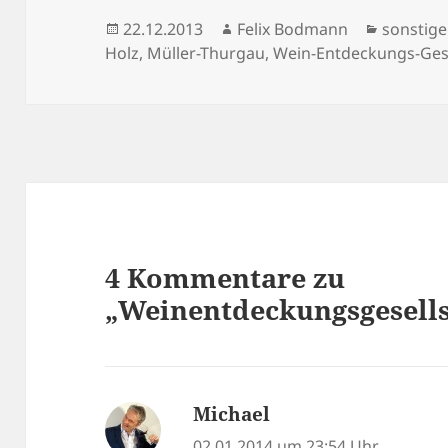
Veröffentlicht
Autor
Kategor
22.12.2013
Felix Bodmann
sonstig
am
Holz
,
Müller-Thurgau
,
Wein-Entdeckungs-Gese
4 Kommentare zu
„Weinentdeckungsgesells
Michael
sagt:
02.01.2014 um 23:54 Uhr