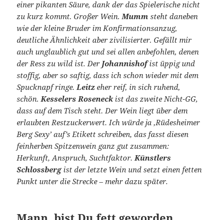
einer pikanten Säure, dank der das Spielerische nicht
zu kurz kommt. Großer Wein.
Mumm
steht daneben
wie der kleine Bruder im Konfirmationsanzug,
deutliche Ähnlichkeit aber zivilisierter. Gefällt mir
auch unglaublich gut und sei allen anbefohlen, denen
der Ress zu wild ist. Der
Johannishof
ist üppig und
stoffig, aber so saftig, dass ich schon wieder mit dem
Spucknapf ringe.
Leitz
eher reif, in sich ruhend,
schön.
Kesselers Roseneck
ist das zweite Nicht-GG,
dass auf dem Tisch steht. Der Wein liegt über dem
erlaubten Restzuckerwert. Ich würde ja ‚Rüdesheimer
Berg Sexy’ auf’s Etikett schreiben, das fasst diesen
feinherben Spitzenwein ganz gut zusammen:
Herkunft, Anspruch, Suchtfaktor.
Künstlers
Schlossberg
ist der letzte Wein und setzt einen fetten
Punkt unter die Strecke – mehr dazu später.
Mann, bist Du fett geworden