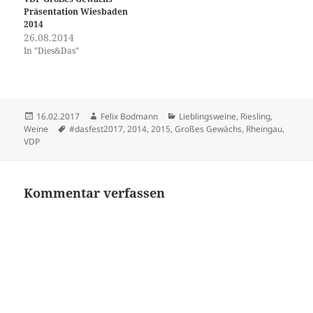
Präsentation Wiesbaden
2014
26.08.2014
In "Dies&Das"
Veröffentlicht
Autor
Kategorien
16.02.2017
Felix Bodmann
Lieblingsweine
,
Riesling
,
am
Schlagwörter
Weine
#dasfest2017
,
2014
,
2015
,
Großes Gewächs
,
Rheingau
,
VDP
Kommentar verfassen