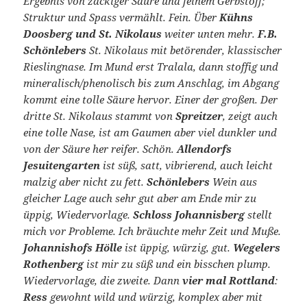
Ergebnis von zackiger Säure und feinem Gerbstoff;
Struktur und Spass vermählt. Fein. Über
Kühns
Doosberg und St. Nikolaus
weiter unten mehr.
F.B.
Schönlebers
St. Nikolaus mit betörender, klassischer
Rieslingnase. Im Mund erst Tralala, dann stoffig und
mineralisch/phenolisch bis zum Anschlag, im Abgang
kommt eine tolle Säure hervor. Einer der großen. Der
dritte St. Nikolaus stammt von
Spreitzer
, zeigt auch
eine tolle Nase, ist am Gaumen aber viel dunkler und
von der Säure her reifer. Schön.
Allendorfs
Jesuitengarten
ist süß, satt, vibrierend, auch leicht
malzig aber nicht zu fett.
Schönlebers
Wein aus
gleicher Lage auch sehr gut aber am Ende mir zu
üppig, Wiedervorlage.
Schloss Johannisberg
stellt
mich vor Probleme. Ich bräuchte mehr Zeit und Muße.
Johannishofs Hölle
ist üppig, würzig, gut.
Wegelers
Rothenberg
ist mir zu süß und ein bisschen plump.
Wiedervorlage, die zweite. Dann
vier mal Rottland
:
Ress
gewohnt wild und würzig, komplex aber mit