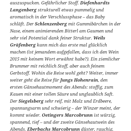
auszuspucken. Gefährlicher Stoff.
Diefenhardts
Langenberg
strukturell etwas pummelig und
aromatisch in der Verschlussphase – das Baby
schläft. Der
Schlenzenberg
mit Gummibärchen in der
Nase, einem animierenden Bitterl am Gaumen und
sehr viel Potential dank feiner Struktur.
Weils
Gräfenberg
kann mich das erste mal glücklich
machen (ist jemandem aufgefallen, dass ich den Wein
2015 mit keinem Wort erwähnt habe?). Ein ziemlicher
Brummer mit reichlich Stoff, aber auch feinem
Gerbstoff. Wohin die Reise wohl geht? Weiter, immer
weiter geht die Reise für
Jungs Hohenrain
, den
ersten Gänsehautmoment des Abends: stoffig, zum
Kauen mit einer tollen Säure und unglaublich Saft.
Der
Siegelsberg
sehr reif, mit Malz und Erdbeere,
spannungsarm und schwierig – der Winzer meint, der
kommt wieder.
Oetingers Marcobrunn
ist würzig,
spannend, tief – und der zweite Gänsehautwein des
Abends.
Eberbachs Marcobrunn
düster, rauchig,