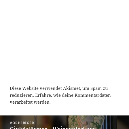
Diese Website verwendet Akismet, um Spam zu
reduzieren.
Erfahre, wie deine Kommentardaten
verarbeitet werden.
Beitragsnavigation
VORHERIGER
Gipfelstürmer – Weinentdeckung
Vorheriger