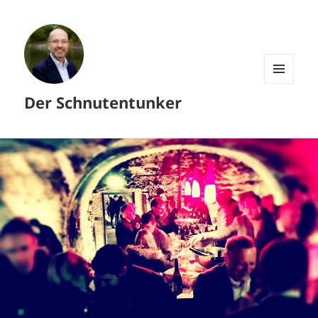
MENÜ
Der Schnutentunker
UND
WIDGETS