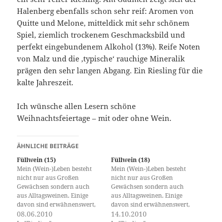
Halenberg ebenfalls schon sehr reif: Aromen von
Quitte und Melone, mitteldick mit sehr schönem
Spiel, ziemlich trockenem Geschmacksbild und
perfekt eingebundenem Alkohol (13%). Reife Noten
von Malz und die ‚typische‘ rauchige Mineralik
prägen den sehr langen Abgang. Ein Riesling für die
kalte Jahreszeit.
Ich wünsche allen Lesern schöne
Weihnachtsfeiertage – mit oder ohne Wein.
ÄHNLICHE BEITRÄGE
Füllwein (15)
Füllwein (18)
Mein (Wein-)Leben besteht
Mein (Wein-)Leben besteht
nicht nur aus Großen
nicht nur aus Großen
Gewächsen sondern auch
Gewächsen sondern auch
aus Alltagsweinen. Einige
aus Alltagsweinen. Einige
davon sind erwähnenswert,
davon sind erwähnenswert,
über andere decke ich den
08.06.2010
über andere decke ich den
14.10.2010