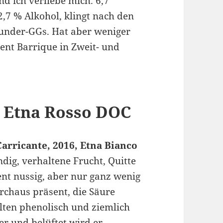
nd ich verliebe mich. 6,7
,7 % Alkohol, klingt nach den
under-GGs. Hat aber weniger
ent Barrique in Zweit- und
 Etna Rosso DOC
arricante, 2016, Etna Bianco
ig, verhaltene Frucht, Quitte
ent nussig, aber nur ganz wenig
urchaus präsent, die Säure
alten phenolisch und ziemlich
er und belüftet wird er