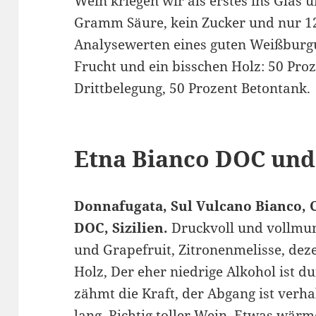
Wein kriegen wir als erstes ins Glas u
Gramm Säure, kein Zucker und nur 12
Analysewerten eines guten Weißburg
Frucht und ein bisschen Holz: 50 Proz
Drittbelegung, 50 Prozent Betontank.
Etna Bianco DOC und
Donnafugata, Sul Vulcano Bianco, C
DOC, Sizilien.
Druckvoll und vollmund
und Grapefruit, Zitronenmelisse, dez
Holz, Der eher niedrige Alkohol ist d
zähmt die Kraft, der Abgang ist verh
lang. Richtig toller Wein. Etwas wärm