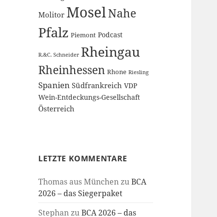
Mosel
Nahe
Molitor
Pfalz
Podcast
Piemont
Rheingau
R.&C. Schneider
Rheinhessen
Rhone
Riesling
Spanien
Südfrankreich
VDP
Wein-Entdeckungs-Gesellschaft
Österreich
LETZTE KOMMENTARE
Thomas aus München
zu
BCA
2026 – das Siegerpaket
Stephan
zu
BCA 2026 – das