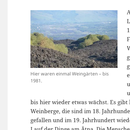
A
L
1
F
W
g
g
Hier waren einmal Weingärten – bis
e
1981.
u
u
bis hier wieder etwas wächst. Es gibt 
Weinberge, die sind im 18. Jahrhund
gefallen und im 19. Jahrhundert wied
Lauf der Dinge am Ätna. Die Mensche