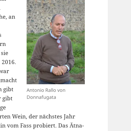
m
he, an
n
s
ern
sie
t 2016.
 war
gemacht
n gibt
Antonio Rallo von
Donnafugata
 gibt
nge
rten Wein, der nächstes Jahr
in vom Fass probiert. Das Ätna-