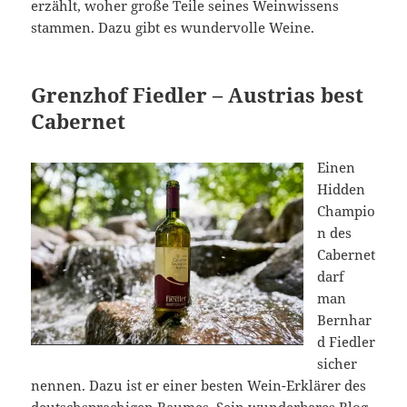
erzählt, woher große Teile seines Weinwissens
stammen. Dazu gibt es wundervolle Weine.
Grenzhof Fiedler – Austrias best
Cabernet
Einen
Hidden
Champio
n des
Cabernet
darf
man
Bernhar
d Fiedler
sicher
nennen. Dazu ist er einer besten Wein-Erklärer des
deutschsprachigen Raumes. Sein wunderbares Blog