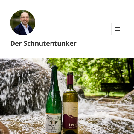
MENÜ
Der Schnutentunker
UND
WIDGETS