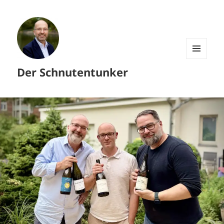
MENÜ
Der Schnutentunker
UND
WIDGETS