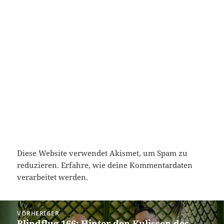
Diese Website verwendet Akismet, um Spam zu
reduzieren.
Erfahre, wie deine Kommentardaten
verarbeitet werden.
Beitragsnavigation
VORHERIGER
Blindflug 166: Hinter den Kulissen des
Vorheriger