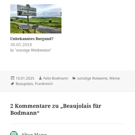
Unbekanntes Burgund?
30.05.2018
In "sonstige Weißweine"
Veröffentlicht
Autor
Kategorien
10.01.2025
Felix Bodmann
sonstige Rotweine
,
Weine
am
Schlagwörter
Beaujolais
,
Frankreich
2 Kommentare zu „Beaujolais für
Bodmann“
Alter Mann
sagt: