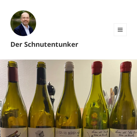
MENÜ
Der Schnutentunker
UND
WIDGETS