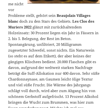
me nicht
vor
Probleme stellt, gehört sein
Beaujolais Villages
blanc
doch zu den Stars des Gebiets.
Les Clos des
Muriers 2022
glänzt mit zurückhaltendem
Holzeinsatz: 30 Prozent liegen ein Jahr in Fässern in
2. bis 5. Belegung, der Rest im Beton.
Spontangärung, unfiltriert, 20 Milligramm
zugesetzter Schwefel, sonst nichts. Ein Naturwein
(so steht es auf dem Etikett), der aber keines der
gängigen Klischees bedient. 20.000 Flaschen gibt es
davon, aufgrund der weltweit starken Nachfrage
beträgt die Suff-Allokation nur 400 davon. Sehr süße
Chardonnaynase, am Gaumen leicht ölige Textur
und viel süße Frucht. Die Wärme des Jahrgangs
schlägt voll durch, wird aber zum Abgang hin von
schönem Gerbstoff aufgefrischt. 13 Prozent Alkohol
bringen die Wucht zum Brummen, was hier zum
Essen wunderbar passt. Möchte ich mal aus