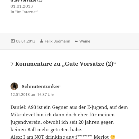
Gute Vorsätze (1)
01.01.2013
In "im Internet"
Veröffentlicht
Autor
Kategorien
08.01.2013
Felix Bodmann
Weine
am
7 Kommentare zu „Gute Vorsätze (2)“
Schnutentunker
sagt:
12.01.2013 um 16:37 Uhr
Daniel: A93 ist ein Gegner aus der E-Jugend, auf dem
Mikrolevel bin ich dann doch eher für meinen
Jugendverein, obwohl ich seit 20 Jahren gegen
keinen Ball mehr getreten habe.
Alex: I am NOT drinking any f****** Merlot