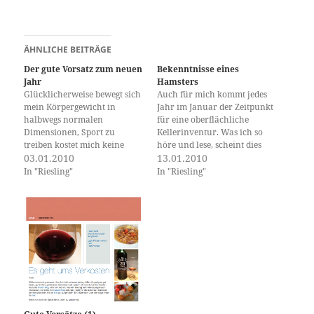
ÄHNLICHE BEITRÄGE
Der gute Vorsatz zum neuen
Bekenntnisse eines
Jahr
Hamsters
Glücklicherweise bewegt sich
Auch für mich kommt jedes
mein Körpergewicht in
Jahr im Januar der Zeitpunkt
halbwegs normalen
für eine oberflächliche
Dimensionen, Sport zu
Kellerinventur. Was ich so
treiben kostet mich keine
höre und lese, scheint dies
große Überwindung und
03.01.2010
ein völlig normales Bedürfnis
13.01.2010
Rauchen gehört nicht zu
zu sein. Zwar führe ich ein
In "Riesling"
In "Riesling"
meinen Lastern. So kann ich
Kellerbuch und halte die
mir zum neuen Jahr einen
Bestände dort aktuell, doch
ganz banalen Vorsatz
einen Überblick über die
wählen. Ich will in 2010
Lage mache ich mir lieber
meinen Bestand an
unten…
trockenen 2005er Rieslingen
erheblich reduzieren. Denn
anders…