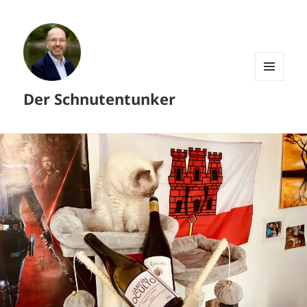
MENÜ
Der Schnutentunker
UND
WIDGETS