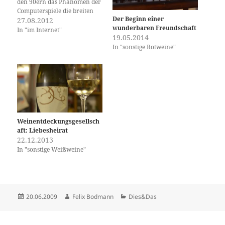
den 90ern das Phänomen der
Computerspiele die breiten
Der Beginn einer
Massen (und Büros)
27.08.2012
wunderbaren Freundschaft
erreichten. Der Gehirn-
In "im Internet"
19.05.2014
Snack des 21. Jahrhunderts
In "sonstige Rotweine"
ist für mich facebook. Immer,
wenn ich im Büro eine Arbeit
erledigt habe, gönne ich mir
zwei Minuten Zerstreuung
mit…
Weinentdeckungsgesellsch
aft: Liebesheirat
22.12.2013
In "sonstige Weißweine"
Veröffentlicht
Autor
Kategorien
20.06.2009
Felix Bodmann
Dies&Das
am