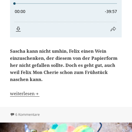
Sascha kann nicht umhin, Felix einen Wein
einzuschenken, der diesem von der Papierform
her nicht gefallen sollte. Doch es geht gut, auch
weil Felix Mon Cherie schon zum Frühstück
naschen kann.
Blindflug 35: Bekehrungsversuch mit Schnapspraline
weiterlesen
zu Blindflug 35: Bekehrungsversuch mit Schnapspraline
6 Kommentare