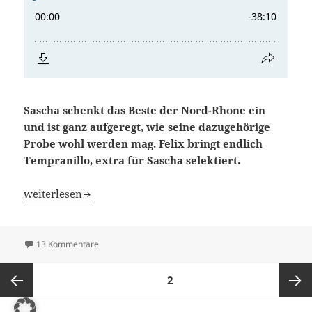
Sascha schenkt das Beste der Nord-Rhone ein
und ist ganz aufgeregt, wie seine dazugehörige
Probe wohl werden mag. Felix bringt endlich
Tempranillo, extra für Sascha selektiert.
Blindflug 19: Duell der Superschurken
weiterlesen
zu Blindflug 19: Duell der Superschurken
13 Kommentare
Seitennummerierung
SEITE
2
der
Beiträge