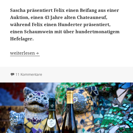
Sascha präsentiert Felix einen Beifang aus einer
Auktion, einen 43 Jahre alten Chateauneuf,
während Felix einen Hunderter präsentiert,
einen Schaumwein mit über hundertmonatigem
Hefelager.
Blindflug 21: Kellersoftware und eine Lupe aus Schaum
weiterlesen
zu Blindflug 21: Kellersoftware und eine Lupe aus Sch
11 Kommentare